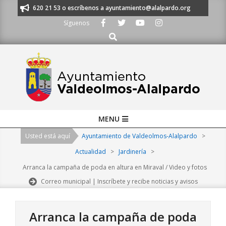
Skip
os al 91 620 21 53 o escríbenos a ayuntamiento@alalpardo.org
TE ESCU
to
Síguenos
content
Buscar
Primary
MENU
Navigation
Usted está aquí
Ayuntamiento de Valdeolmos-Alalpardo
>
Menu
Actualidad
>
Jardinería
>
Arranca la campaña de poda en altura en Miraval / Video y fotos
Correo municipal | Inscríbete y recibe noticias y avisos
Arranca la campaña de poda