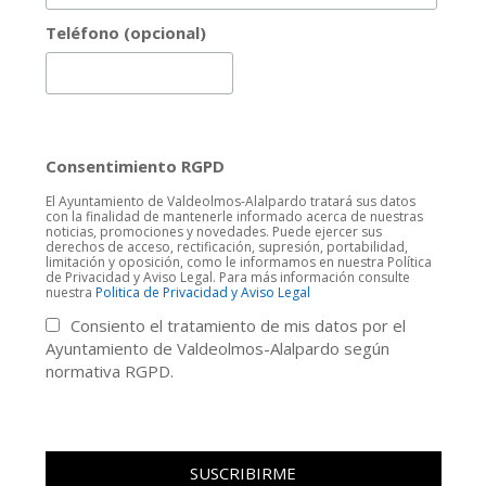
Teléfono (opcional)
Consentimiento RGPD
El Ayuntamiento de Valdeolmos-Alalpardo tratará sus datos
con la finalidad de mantenerle informado acerca de nuestras
noticias, promociones y novedades. Puede ejercer sus
derechos de acceso, rectificación, supresión, portabilidad,
limitación y oposición, como le informamos en nuestra Política
de Privacidad y Aviso Legal. Para más información consulte
nuestra
Politica de Privacidad y Aviso Legal
Consiento el tratamiento de mis datos por el
Ayuntamiento de Valdeolmos-Alalpardo según
normativa RGPD.