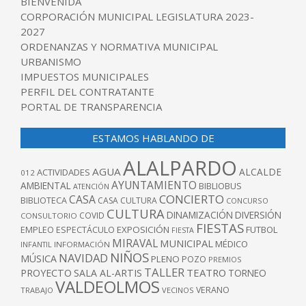
BIENVENIDA
CORPORACIÓN MUNICIPAL LEGISLATURA 2023-
2027
ORDENANZAS Y NORMATIVA MUNICIPAL
URBANISMO
IMPUESTOS MUNICIPALES
PERFIL DEL CONTRATANTE
PORTAL DE TRANSPARENCIA
ESTAMOS HABLANDO DE
ALALPARDO
AGUA
ALCALDE
ACTIVIDADES
012
AYUNTAMIENTO
AMBIENTAL
BIBLIOBUS
ATENCIÓN
CONCIERTO
CASA
BIBLIOTECA
CASA CULTURA
CONCURSO
CULTURA
DINAMIZACIÓN
DIVERSIÓN
COVID
CONSULTORIO
FIESTAS
EXPOSICIÓN
FUTBOL
EMPLEO
ESPECTÁCULO
FIESTA
MIRAVAL
MUNICIPAL
MÉDICO
INFANTIL
INFORMACIÓN
NIÑOS
NAVIDAD
MÚSICA
PLENO
POZO
PREMIOS
TALLER
TEATRO
PROYECTO
SALA AL-ARTIS
TORNEO
VALDEOLMOS
VERANO
TRABAJO
VECINOS