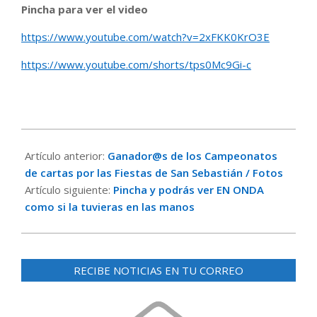
Pincha para ver el video
https://www.youtube.com/watch?v=2xFKK0KrO3E
https://www.youtube.com/shorts/tps0Mc9Gi-c
2023-
01-
Artículo anterior:
Ganador@s de los Campeonatos
19
de cartas por las Fiestas de San Sebastián / Fotos
Artículo siguiente:
Pincha y podrás ver EN ONDA
como si la tuvieras en las manos
RECIBE NOTICIAS EN TU CORREO