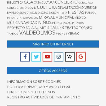
CONCIERTO
CASA
BIBLIOTECA
CASA CULTURA
CONCURSO
CULTURA
DINAMIZACIÓN
DIVERSIÓN
COVID
CONSULTORIO
FIESTAS
EXPOSICIÓN
FUTBOL
EMPLEO
ESPECTÁCULO
FIESTA
MIRAVAL
MUNICIPAL
MÉDICO
INFANTIL
INFORMACIÓN
NIÑOS
NAVIDAD
MÚSICA
PLENO
POZO
PREMIOS
TALLER
TEATRO
PROYECTO
SALA AL-ARTIS
TORNEO
VALDEOLMOS
VERANO
TRABAJO
VECINOS
MÁS INFO EN INTERNET
OTROS ACCESOS
INFORMACIÓN SOBRE COOKIES
POLÍTICA PRIVACIDAD Y AVISO LEGAL
DIRECCIONES Y TELÉFONOS
REGISTRO ACTIVIDADES DE TRATAMIENTO