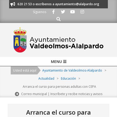
Skip
os al 91 620 21 53 o escríbenos a ayuntamiento@alalpardo.org
TE ESCU
to
Síguenos
content
Buscar
Primary
MENU
Navigation
Usted está aquí
Ayuntamiento de Valdeolmos-Alalpardo
>
Menu
Actualidad
>
Educación
>
Arranca el curso para personas adultas con CEPA
Correo municipal | Inscríbete y recibe noticias y avisos
Arranca el curso para