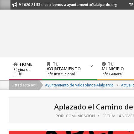
Skip
nos al 91 620 21 53 o escríbenos a ayuntamiento@alalpardo.org
TE ES
to
content
TU
TU
HOME
AYUNTAMIENTO
MUNICIPIO
Página de
Primary
inicio
Info Institucional
Info General
Navigation
Usted está aquí
Ayuntamiento de Valdeolmos-Alalpardo
>
Actuali
Menu
Aplazado el Camino de
POR:
COMUNICACIÓN
FECHA:
14 NOVIE