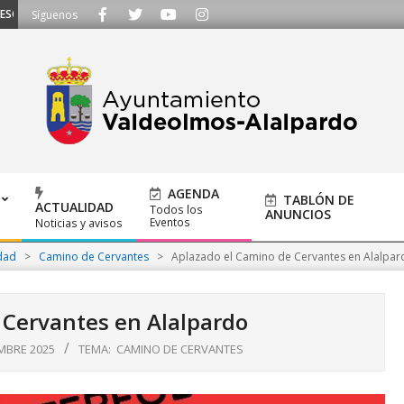
CUCHAMOS - Llámanos al 91 620 21 53 o escríbenos a ayuntamiento@alalpardo
Síguenos
AGENDA
TABLÓN DE
ACTUALIDAD
Todos los
ANUNCIOS
Eventos
Noticias y avisos
dad
>
Camino de Cervantes
>
Aplazado el Camino de Cervantes en Alalpar
 Cervantes en Alalpardo
MBRE 2025
TEMA:
CAMINO DE CERVANTES