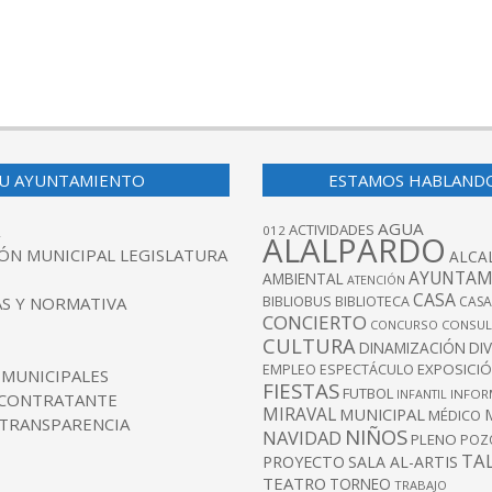
U AYUNTAMIENTO
ESTAMOS HABLAND
AGUA
ACTIVIDADES
012
ALALPARDO
ÓN MUNICIPAL LEGISLATURA
ALCA
AYUNTAM
AMBIENTAL
ATENCIÓN
CASA
BIBLIOBUS
S Y NORMATIVA
BIBLIOTECA
CASA
CONCIERTO
CONCURSO
CONSUL
CULTURA
DINAMIZACIÓN
DI
EXPOSICI
EMPLEO
ESPECTÁCULO
 MUNICIPALES
FIESTAS
FUTBOL
INFANTIL
INFOR
 CONTRATANTE
MIRAVAL
MUNICIPAL
MÉDICO
 TRANSPARENCIA
NIÑOS
NAVIDAD
PLENO
POZ
TA
PROYECTO
SALA AL-ARTIS
TEATRO
TORNEO
TRABAJO