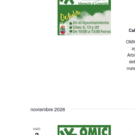
Cal
OMIC
a
Arb
de
mate
noviembre 2026
MAR
3