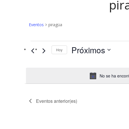
pir
Eventos
piragüa
Eventos
Próximos
Hoy
No se ha encont
Eventos
anterior(es)