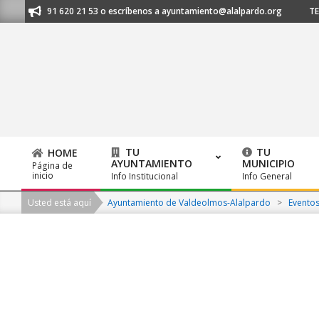
Skip
anos al 91 620 21 53 o escríbenos a ayuntamiento@alalpardo.org
TE E
to
content
TU
TU
HOME
AYUNTAMIENTO
MUNICIPIO
Página de
Primary
inicio
Info Institucional
Info General
Navigation
Usted está aquí
Ayuntamiento de Valdeolmos-Alalpardo
>
Evento
Menu
2026-
08-
07