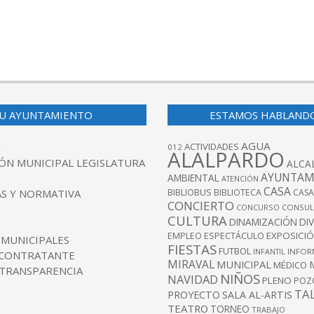
U AYUNTAMIENTO
ESTAMOS HABLAND
AGUA
ACTIVIDADES
012
ALALPARDO
ÓN MUNICIPAL LEGISLATURA
ALCA
AYUNTAM
AMBIENTAL
ATENCIÓN
CASA
BIBLIOBUS
S Y NORMATIVA
BIBLIOTECA
CASA
CONCIERTO
CONCURSO
CONSUL
CULTURA
DINAMIZACIÓN
DI
EXPOSICI
EMPLEO
ESPECTÁCULO
 MUNICIPALES
FIESTAS
FUTBOL
INFANTIL
INFOR
 CONTRATANTE
MIRAVAL
MUNICIPAL
MÉDICO
 TRANSPARENCIA
NIÑOS
NAVIDAD
PLENO
POZ
TA
PROYECTO
SALA AL-ARTIS
TEATRO
TORNEO
TRABAJO