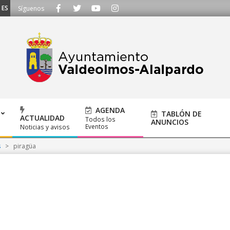
SCUCHAMOS - Llámanos al 91 620 21 53 o escríbenos a ayuntamiento@alalpard
Síguenos
AGENDA
TABLÓN DE
ACTUALIDAD
Todos los
ANUNCIOS
Eventos
Noticias y avisos
s
>
piragüa