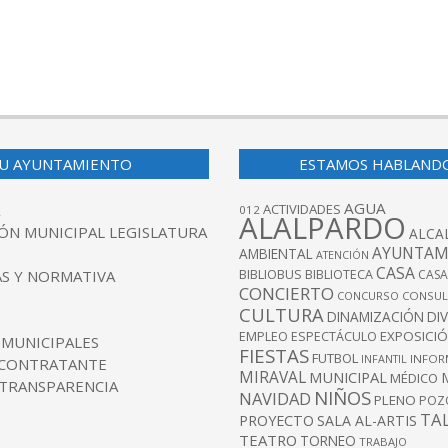
U AYUNTAMIENTO
ESTAMOS HABLAND
AGUA
ACTIVIDADES
012
ALALPARDO
ÓN MUNICIPAL LEGISLATURA
ALCA
AYUNTAM
AMBIENTAL
ATENCIÓN
CASA
BIBLIOBUS
S Y NORMATIVA
BIBLIOTECA
CASA
CONCIERTO
CONCURSO
CONSUL
CULTURA
DINAMIZACIÓN
DI
EXPOSICI
EMPLEO
ESPECTÁCULO
 MUNICIPALES
FIESTAS
FUTBOL
INFANTIL
INFOR
 CONTRATANTE
MIRAVAL
MUNICIPAL
MÉDICO
 TRANSPARENCIA
NIÑOS
NAVIDAD
PLENO
POZ
TA
PROYECTO
SALA AL-ARTIS
TEATRO
TORNEO
TRABAJO