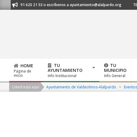
Skip
anos al 91 620 21 53 o escríbenos a ayuntamiento@alalpardo.org
TE E
to
content
TU
TU
HOME
AYUNTAMIENTO
MUNICIPIO
Página de
Primary
inicio
Info Institucional
Info General
Navigation
Usted está aquí
Ayuntamiento de Valdeolmos-Alalpardo
>
Evento
Menu
2026-
08-
09