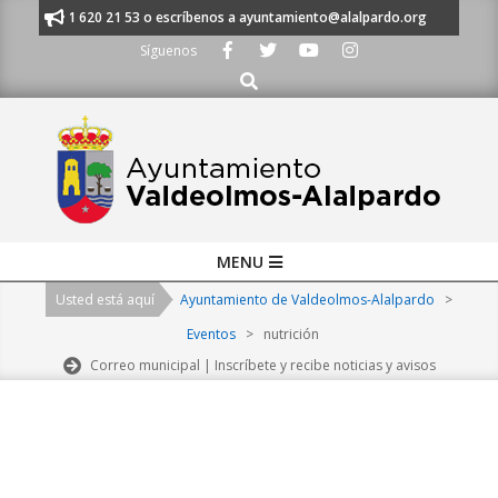
Skip
nos al 91 620 21 53 o escríbenos a ayuntamiento@alalpardo.org
TE ES
to
Síguenos
content
Buscar
Primary
MENU
Navigation
Usted está aquí
Ayuntamiento de Valdeolmos-Alalpardo
>
Menu
Eventos
>
nutrición
Correo municipal | Inscríbete y recibe noticias y avisos
2026-
08-
09