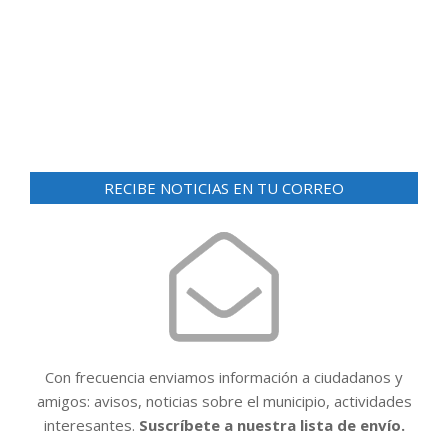
d
ó
e
n
v
i
d
s
e
t
v
a
i
s
RECIBE NOTICIAS EN TU CORREO
d
s
e
t
E
a
v
e
s
n
t
Con frecuencia enviamos información a ciudadanos y
o
amigos: avisos, noticias sobre el municipio, actividades
interesantes.
Suscríbete a nuestra lista de envío.