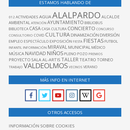
ESTAMOS HABLANDO DE
ALALPARDO
AGUA
ALCALDE
ACTIVIDADES
012
AYUNTAMIENTO
AMBIENTAL
BIBLIOBUS
ATENCIÓN
CONCIERTO
CASA
BIBLIOTECA
CASA CULTURA
CONCURSO
CULTURA
DINAMIZACIÓN
DIVERSIÓN
COVID
CONSULTORIO
FIESTAS
EXPOSICIÓN
FUTBOL
EMPLEO
ESPECTÁCULO
FIESTA
MIRAVAL
MUNICIPAL
MÉDICO
INFANTIL
INFORMACIÓN
NIÑOS
NAVIDAD
MÚSICA
PLENO
POZO
PREMIOS
TALLER
TEATRO
PROYECTO
SALA AL-ARTIS
TORNEO
VALDEOLMOS
VERANO
TRABAJO
VECINOS
MÁS INFO EN INTERNET
OTROS ACCESOS
INFORMACIÓN SOBRE COOKIES