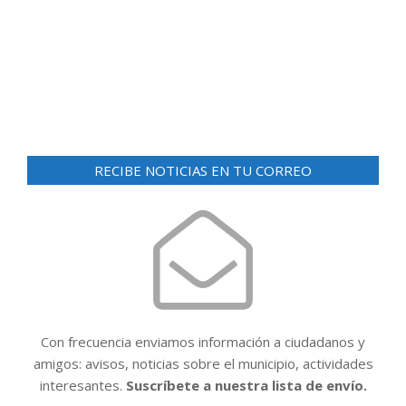
d
ó
e
n
v
i
d
s
e
t
v
a
i
s
RECIBE NOTICIAS EN TU CORREO
d
s
e
t
E
a
v
e
s
n
t
Con frecuencia enviamos información a ciudadanos y
o
amigos: avisos, noticias sobre el municipio, actividades
interesantes.
Suscríbete a nuestra lista de envío.