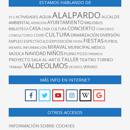
ESTAMOS HABLANDO DE
ALALPARDO
AGUA
ALCALDE
ACTIVIDADES
012
AYUNTAMIENTO
AMBIENTAL
BIBLIOBUS
ATENCIÓN
CONCIERTO
CASA
BIBLIOTECA
CASA CULTURA
CONCURSO
CULTURA
DINAMIZACIÓN
DIVERSIÓN
COVID
CONSULTORIO
FIESTAS
EXPOSICIÓN
FUTBOL
EMPLEO
ESPECTÁCULO
FIESTA
MIRAVAL
MUNICIPAL
MÉDICO
INFANTIL
INFORMACIÓN
NIÑOS
NAVIDAD
MÚSICA
PLENO
POZO
PREMIOS
TALLER
TEATRO
PROYECTO
SALA AL-ARTIS
TORNEO
VALDEOLMOS
VERANO
TRABAJO
VECINOS
MÁS INFO EN INTERNET
OTROS ACCESOS
INFORMACIÓN SOBRE COOKIES