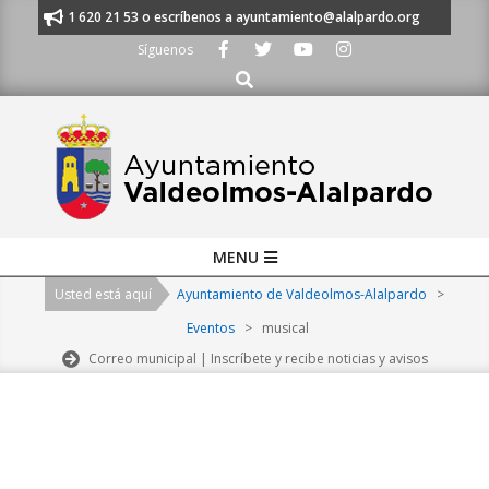
Skip
nos al 91 620 21 53 o escríbenos a ayuntamiento@alalpardo.org
TE ES
to
Síguenos
content
Buscar
Primary
MENU
Navigation
Usted está aquí
Ayuntamiento de Valdeolmos-Alalpardo
>
Menu
Eventos
>
musical
Correo municipal | Inscríbete y recibe noticias y avisos
2026-
08-
06