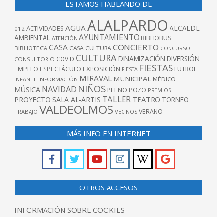
ESTAMOS HABLANDO DE
ALALPARDO
AGUA
ALCALDE
ACTIVIDADES
012
AYUNTAMIENTO
AMBIENTAL
BIBLIOBUS
ATENCIÓN
CONCIERTO
CASA
BIBLIOTECA
CASA CULTURA
CONCURSO
CULTURA
DINAMIZACIÓN
DIVERSIÓN
COVID
CONSULTORIO
FIESTAS
EXPOSICIÓN
FUTBOL
EMPLEO
ESPECTÁCULO
FIESTA
MIRAVAL
MUNICIPAL
MÉDICO
INFANTIL
INFORMACIÓN
NIÑOS
NAVIDAD
MÚSICA
PLENO
POZO
PREMIOS
TALLER
TEATRO
PROYECTO
SALA AL-ARTIS
TORNEO
VALDEOLMOS
VERANO
TRABAJO
VECINOS
MÁS INFO EN INTERNET
OTROS ACCESOS
INFORMACIÓN SOBRE COOKIES