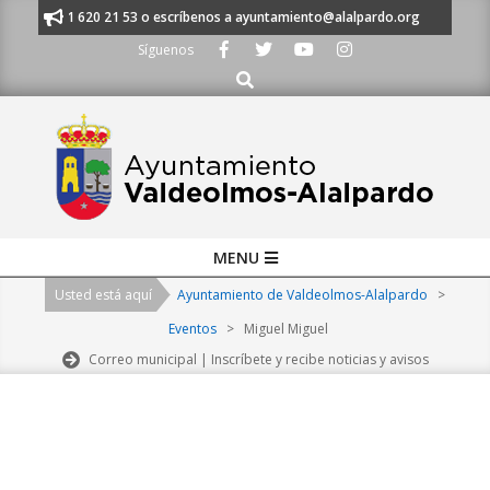
Skip
nos al 91 620 21 53 o escríbenos a ayuntamiento@alalpardo.org
TE ES
to
Síguenos
content
Buscar
Primary
MENU
Navigation
Usted está aquí
Ayuntamiento de Valdeolmos-Alalpardo
>
Menu
Eventos
>
Miguel Miguel
Correo municipal | Inscríbete y recibe noticias y avisos
2026-
08-
06