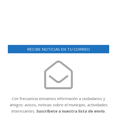
d
ó
e
n
v
i
d
s
e
t
v
a
i
s
RECIBE NOTICIAS EN TU CORREO
d
s
e
t
E
a
v
e
s
n
t
Con frecuencia enviamos información a ciudadanos y
o
amigos: avisos, noticias sobre el municipio, actividades
interesantes.
Suscríbete a nuestra lista de envío.