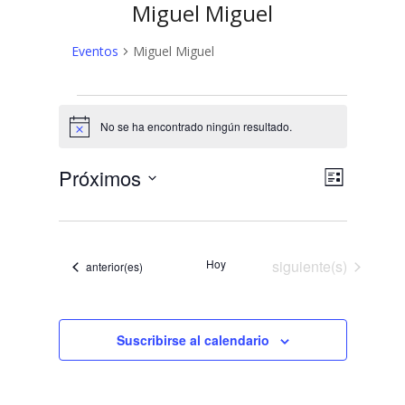
Miguel Miguel
Eventos
Miguel Miguel
Eventos
No se ha encontrado ningún resultado.
Aviso
N
N
Próximos
Lista
a
Selecciona
a
v
la
v
fecha.
e
Eventos
e
Hoy
siguiente(s)
g
Eventos
anterior(es)
a
g
c
a
i
Suscribirse al calendario
c
ó
n
i