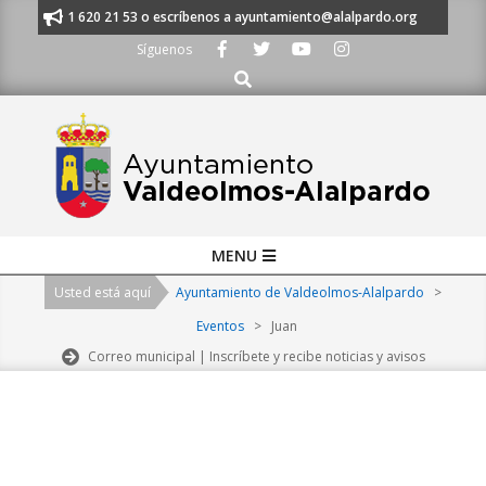
Skip
nos al 91 620 21 53 o escríbenos a ayuntamiento@alalpardo.org
TE ES
to
Síguenos
content
Buscar
Primary
MENU
Navigation
Usted está aquí
Ayuntamiento de Valdeolmos-Alalpardo
>
Menu
Eventos
>
Juan
Correo municipal | Inscríbete y recibe noticias y avisos
2026-
08-
07