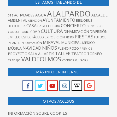
ESTAMOS HABLANDO DE
ALALPARDO
AGUA
ALCALDE
ACTIVIDADES
012
AYUNTAMIENTO
AMBIENTAL
BIBLIOBUS
ATENCIÓN
CONCIERTO
CASA
BIBLIOTECA
CASA CULTURA
CONCURSO
CULTURA
DINAMIZACIÓN
DIVERSIÓN
COVID
CONSULTORIO
FIESTAS
EXPOSICIÓN
FUTBOL
EMPLEO
ESPECTÁCULO
FIESTA
MIRAVAL
MUNICIPAL
MÉDICO
INFANTIL
INFORMACIÓN
NIÑOS
NAVIDAD
MÚSICA
PLENO
POZO
PREMIOS
TALLER
TEATRO
PROYECTO
SALA AL-ARTIS
TORNEO
VALDEOLMOS
VERANO
TRABAJO
VECINOS
MÁS INFO EN INTERNET
OTROS ACCESOS
INFORMACIÓN SOBRE COOKIES