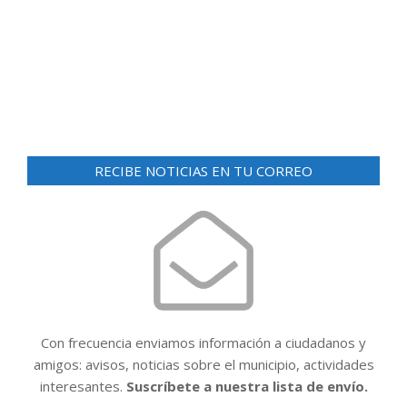
d
ó
e
n
v
i
d
s
e
t
v
a
i
s
RECIBE NOTICIAS EN TU CORREO
d
s
e
t
E
a
v
e
s
n
t
Con frecuencia enviamos información a ciudadanos y
o
amigos: avisos, noticias sobre el municipio, actividades
interesantes.
Suscríbete a nuestra lista de envío.