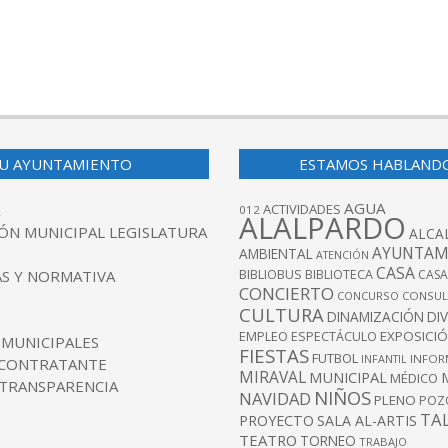
U AYUNTAMIENTO
ESTAMOS HABLAND
AGUA
ACTIVIDADES
012
ALALPARDO
ÓN MUNICIPAL LEGISLATURA
ALCA
AYUNTAM
AMBIENTAL
ATENCIÓN
CASA
BIBLIOBUS
S Y NORMATIVA
BIBLIOTECA
CASA
CONCIERTO
CONCURSO
CONSUL
CULTURA
DINAMIZACIÓN
DI
EXPOSICI
EMPLEO
ESPECTÁCULO
 MUNICIPALES
FIESTAS
FUTBOL
INFANTIL
INFOR
 CONTRATANTE
MIRAVAL
MUNICIPAL
MÉDICO
 TRANSPARENCIA
NIÑOS
NAVIDAD
PLENO
POZ
TA
PROYECTO
SALA AL-ARTIS
TEATRO
TORNEO
TRABAJO