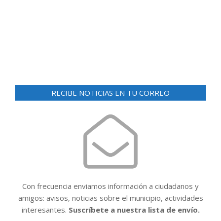
d
ó
e
n
v
i
d
s
e
t
v
a
i
s
RECIBE NOTICIAS EN TU CORREO
d
s
e
t
E
a
v
e
s
n
t
Con frecuencia enviamos información a ciudadanos y
o
amigos: avisos, noticias sobre el municipio, actividades
interesantes.
Suscríbete a nuestra lista de envío.