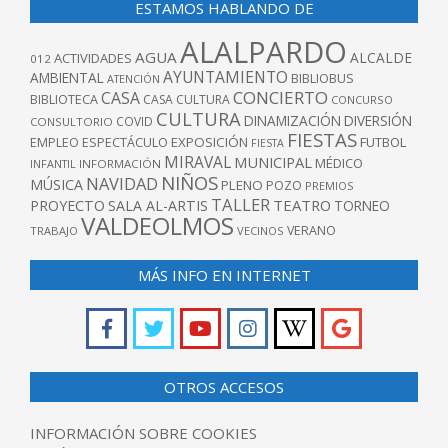
ESTAMOS HABLANDO DE
ALALPARDO
AGUA
ALCALDE
ACTIVIDADES
012
AYUNTAMIENTO
AMBIENTAL
BIBLIOBUS
ATENCIÓN
CONCIERTO
CASA
BIBLIOTECA
CASA CULTURA
CONCURSO
CULTURA
DINAMIZACIÓN
DIVERSIÓN
COVID
CONSULTORIO
FIESTAS
EXPOSICIÓN
FUTBOL
EMPLEO
ESPECTÁCULO
FIESTA
MIRAVAL
MUNICIPAL
MÉDICO
INFANTIL
INFORMACIÓN
NIÑOS
NAVIDAD
MÚSICA
PLENO
POZO
PREMIOS
TALLER
TEATRO
PROYECTO
SALA AL-ARTIS
TORNEO
VALDEOLMOS
VERANO
TRABAJO
VECINOS
MÁS INFO EN INTERNET
OTROS ACCESOS
INFORMACIÓN SOBRE COOKIES