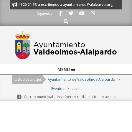
Skip
nos al 91 620 21 53 o escríbenos a ayuntamiento@alalpardo.org
TE ES
to
Síguenos
content
Buscar
Primary
MENU
Navigation
Usted está aquí
Ayuntamiento de Valdeolmos-Alalpardo
>
Menu
Eventos
>
cocina
Correo municipal | Inscríbete y recibe noticias y avisos
2026-
08-
08