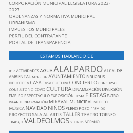
CORPORACIÓN MUNICIPAL LEGISLATURA 2023-
2027
ORDENANZAS Y NORMATIVA MUNICIPAL
URBANISMO
IMPUESTOS MUNICIPALES
PERFIL DEL CONTRATANTE
PORTAL DE TRANSPARENCIA
ESTAMOS HABLANDO DE
ALALPARDO
AGUA
ALCALDE
ACTIVIDADES
012
AYUNTAMIENTO
AMBIENTAL
BIBLIOBUS
ATENCIÓN
CONCIERTO
CASA
BIBLIOTECA
CASA CULTURA
CONCURSO
CULTURA
DINAMIZACIÓN
DIVERSIÓN
COVID
CONSULTORIO
FIESTAS
EXPOSICIÓN
FUTBOL
EMPLEO
ESPECTÁCULO
FIESTA
MIRAVAL
MUNICIPAL
MÉDICO
INFANTIL
INFORMACIÓN
NIÑOS
NAVIDAD
MÚSICA
PLENO
POZO
PREMIOS
TALLER
TEATRO
PROYECTO
SALA AL-ARTIS
TORNEO
VALDEOLMOS
VERANO
TRABAJO
VECINOS