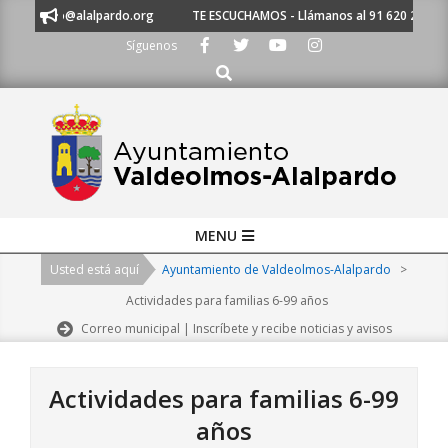
Skip
untamiento@alalpardo.org
TE ESCUCHAMOS - Llámanos al 91 620 21 53 o 
to
Síguenos
content
Buscar
Primary
MENU
Navigation
Usted está aquí
Ayuntamiento de Valdeolmos-Alalpardo
>
Menu
Actividades para familias 6-99 años
Correo municipal | Inscríbete y recibe noticias y avisos
Actividades para familias 6-99
años