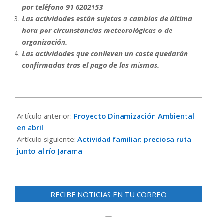
por teléfono 91 6202153
Las actividades están sujetas a cambios de última
hora por circunstancias meteorológicas o de
organización.
Las actividades que conlleven un coste quedarán
confirmadas tras el pago de las mismas.
2024-
03-
Artículo anterior:
Proyecto Dinamización Ambiental
26
en abril
Artículo siguiente:
Actividad familiar: preciosa ruta
junto al río Jarama
RECIBE NOTICIAS EN TU CORREO