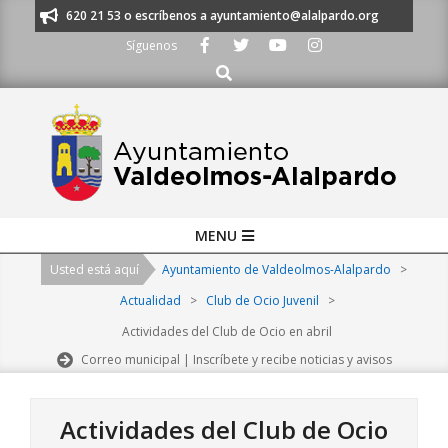
Skip
os al 91 620 21 53 o escríbenos a ayuntamiento@alalpardo.org
TE ESCU
to
Síguenos
content
Buscar
Primary
MENU
Navigation
Usted está aquí
Ayuntamiento de Valdeolmos-Alalpardo
>
Menu
Actualidad
>
Club de Ocio Juvenil
>
Actividades del Club de Ocio en abril
Correo municipal | Inscríbete y recibe noticias y avisos
Actividades del Club de Ocio