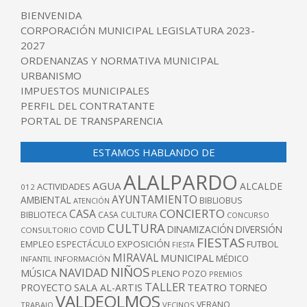
BIENVENIDA
CORPORACIÓN MUNICIPAL LEGISLATURA 2023-
2027
ORDENANZAS Y NORMATIVA MUNICIPAL
URBANISMO
IMPUESTOS MUNICIPALES
PERFIL DEL CONTRATANTE
PORTAL DE TRANSPARENCIA
ESTAMOS HABLANDO DE
ALALPARDO
AGUA
ALCALDE
ACTIVIDADES
012
AYUNTAMIENTO
AMBIENTAL
BIBLIOBUS
ATENCIÓN
CONCIERTO
CASA
BIBLIOTECA
CASA CULTURA
CONCURSO
CULTURA
DINAMIZACIÓN
DIVERSIÓN
COVID
CONSULTORIO
FIESTAS
EXPOSICIÓN
FUTBOL
EMPLEO
ESPECTÁCULO
FIESTA
MIRAVAL
MUNICIPAL
MÉDICO
INFANTIL
INFORMACIÓN
NIÑOS
NAVIDAD
MÚSICA
PLENO
POZO
PREMIOS
TALLER
TEATRO
PROYECTO
SALA AL-ARTIS
TORNEO
VALDEOLMOS
VERANO
TRABAJO
VECINOS