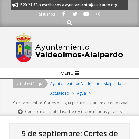
Skip
os al 91 620 21 53 o escríbenos a ayuntamiento@alalpardo.org
TE ESC
to
Síguenos
content
Buscar
Primary
MENU
Navigation
Usted está aquí
Ayuntamiento de Valdeolmos-Alalpardo
>
Menu
Actualidad
>
Agua
>
9 de septiembre: Cortes de agua puntuales para regar en Miraval
Correo municipal | Inscríbete y recibe noticias y avisos
9 de septiembre: Cortes de