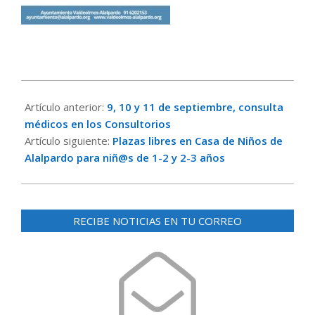
2024-
09-
Artículo anterior:
9, 10 y 11 de septiembre, consulta
06
médicos en los Consultorios
Artículo siguiente:
Plazas libres en Casa de Niños de
Alalpardo para niñ@s de 1-2 y 2-3 años
RECIBE NOTICIAS EN TU CORREO