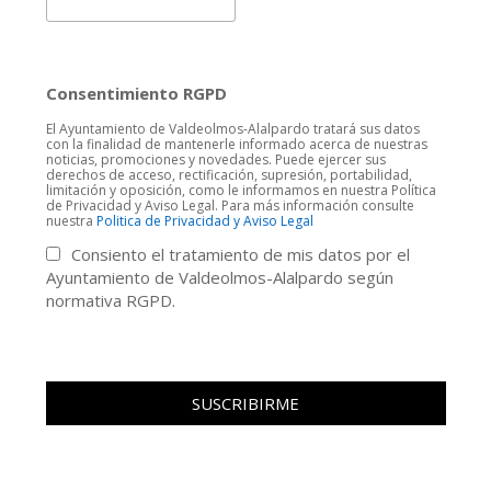
Consentimiento RGPD
El Ayuntamiento de Valdeolmos-Alalpardo tratará sus datos
con la finalidad de mantenerle informado acerca de nuestras
noticias, promociones y novedades. Puede ejercer sus
derechos de acceso, rectificación, supresión, portabilidad,
limitación y oposición, como le informamos en nuestra Política
de Privacidad y Aviso Legal. Para más información consulte
nuestra
Politica de Privacidad y Aviso Legal
Consiento el tratamiento de mis datos por el
Ayuntamiento de Valdeolmos-Alalpardo según
normativa RGPD.