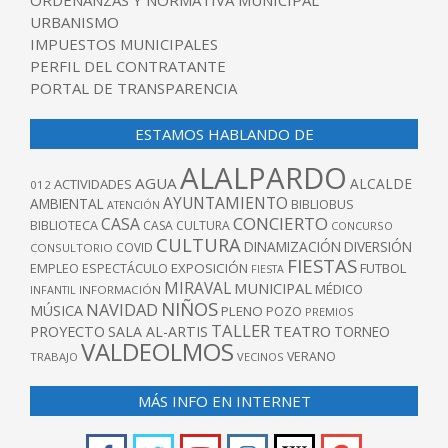
ORDENANZAS Y NORMATIVA MUNICIPAL
URBANISMO
IMPUESTOS MUNICIPALES
PERFIL DEL CONTRATANTE
PORTAL DE TRANSPARENCIA
ESTAMOS HABLANDO DE
ALALPARDO
AGUA
ALCALDE
ACTIVIDADES
012
AYUNTAMIENTO
AMBIENTAL
BIBLIOBUS
ATENCIÓN
CONCIERTO
CASA
BIBLIOTECA
CASA CULTURA
CONCURSO
CULTURA
DINAMIZACIÓN
DIVERSIÓN
COVID
CONSULTORIO
FIESTAS
EXPOSICIÓN
FUTBOL
EMPLEO
ESPECTÁCULO
FIESTA
MIRAVAL
MUNICIPAL
MÉDICO
INFANTIL
INFORMACIÓN
NIÑOS
NAVIDAD
MÚSICA
PLENO
POZO
PREMIOS
TALLER
TEATRO
PROYECTO
SALA AL-ARTIS
TORNEO
VALDEOLMOS
VERANO
TRABAJO
VECINOS
MÁS INFO EN INTERNET