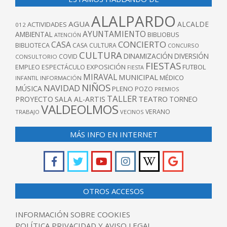
ALALPARDO
AGUA
ALCALDE
ACTIVIDADES
012
AYUNTAMIENTO
AMBIENTAL
BIBLIOBUS
ATENCIÓN
CONCIERTO
CASA
BIBLIOTECA
CASA CULTURA
CONCURSO
CULTURA
DINAMIZACIÓN
DIVERSIÓN
COVID
CONSULTORIO
FIESTAS
EXPOSICIÓN
FUTBOL
EMPLEO
ESPECTÁCULO
FIESTA
MIRAVAL
MUNICIPAL
MÉDICO
INFANTIL
INFORMACIÓN
NIÑOS
NAVIDAD
MÚSICA
PLENO
POZO
PREMIOS
TALLER
TEATRO
PROYECTO
SALA AL-ARTIS
TORNEO
VALDEOLMOS
VERANO
TRABAJO
VECINOS
MÁS INFO EN INTERNET
OTROS ACCESOS
INFORMACIÓN SOBRE COOKIES
POLÍTICA PRIVACIDAD Y AVISO LEGAL