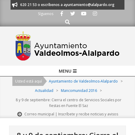
Skip
nos al 91 620 21 53 o escríbenos a ayuntamiento@alalpardo.org
TE ESC
to
Síguenos
content
Buscar
Primary
MENU
Navigation
Usted está aquí
Ayuntamiento de Valdeolmos-Alalpardo
>
Menu
Actualidad
>
Mancomunidad 2016
>
8 y 9 de septiembre: Cierra el centro de Servicios Sociales por
fiestas en Fuente El Saz
Correo municipal | Inscríbete y recibe noticias y avisos