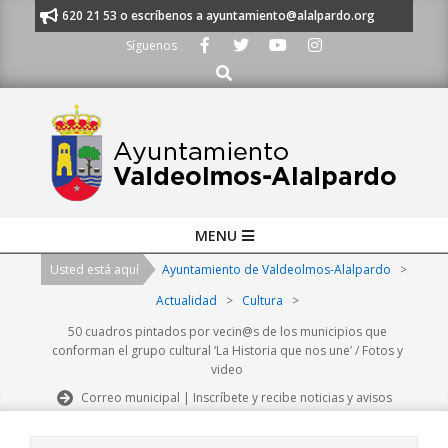
Skip
 al 91 620 21 53 o escríbenos a ayuntamiento@alalpardo.org
TE ESCUC
to
Síguenos
content
Buscar
Primary
MENU
Navigation
Usted está aquí
Ayuntamiento de Valdeolmos-Alalpardo
>
Menu
Actualidad
>
Cultura
>
50 cuadros pintados por vecin@s de los municipios que
conforman el grupo cultural ‘La Historia que nos une’ / Fotos y
video
Correo municipal | Inscríbete y recibe noticias y avisos