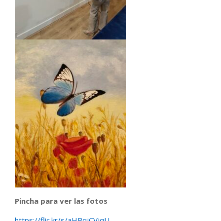
Pincha para ver las fotos
https://flic.kr/s/aHBqjCVjqU