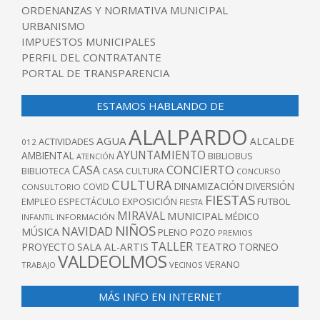
ORDENANZAS Y NORMATIVA MUNICIPAL
URBANISMO
IMPUESTOS MUNICIPALES
PERFIL DEL CONTRATANTE
PORTAL DE TRANSPARENCIA
ESTAMOS HABLANDO DE
ALALPARDO
AGUA
ALCALDE
ACTIVIDADES
012
AYUNTAMIENTO
AMBIENTAL
BIBLIOBUS
ATENCIÓN
CONCIERTO
CASA
BIBLIOTECA
CASA CULTURA
CONCURSO
CULTURA
DINAMIZACIÓN
DIVERSIÓN
COVID
CONSULTORIO
FIESTAS
EXPOSICIÓN
FUTBOL
EMPLEO
ESPECTÁCULO
FIESTA
MIRAVAL
MUNICIPAL
MÉDICO
INFANTIL
INFORMACIÓN
NIÑOS
NAVIDAD
MÚSICA
PLENO
POZO
PREMIOS
TALLER
TEATRO
PROYECTO
SALA AL-ARTIS
TORNEO
VALDEOLMOS
VERANO
TRABAJO
VECINOS
MÁS INFO EN INTERNET