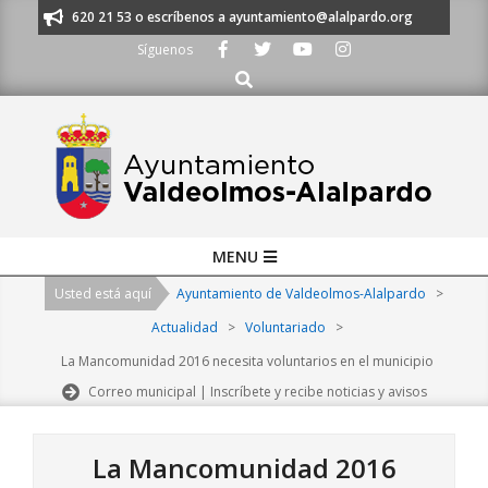
Skip
os al 91 620 21 53 o escríbenos a ayuntamiento@alalpardo.org
TE ESC
to
Síguenos
content
Buscar
Primary
MENU
Navigation
Usted está aquí
Ayuntamiento de Valdeolmos-Alalpardo
>
Menu
Actualidad
>
Voluntariado
>
La Mancomunidad 2016 necesita voluntarios en el municipio
Correo municipal | Inscríbete y recibe noticias y avisos
La Mancomunidad 2016