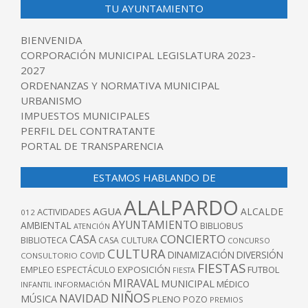
TU AYUNTAMIENTO
BIENVENIDA
CORPORACIÓN MUNICIPAL LEGISLATURA 2023-
2027
ORDENANZAS Y NORMATIVA MUNICIPAL
URBANISMO
IMPUESTOS MUNICIPALES
PERFIL DEL CONTRATANTE
PORTAL DE TRANSPARENCIA
ESTAMOS HABLANDO DE
ALALPARDO
AGUA
ALCALDE
ACTIVIDADES
012
AYUNTAMIENTO
AMBIENTAL
BIBLIOBUS
ATENCIÓN
CONCIERTO
CASA
BIBLIOTECA
CASA CULTURA
CONCURSO
CULTURA
DINAMIZACIÓN
DIVERSIÓN
COVID
CONSULTORIO
FIESTAS
EXPOSICIÓN
FUTBOL
EMPLEO
ESPECTÁCULO
FIESTA
MIRAVAL
MUNICIPAL
MÉDICO
INFANTIL
INFORMACIÓN
NIÑOS
NAVIDAD
MÚSICA
PLENO
POZO
PREMIOS