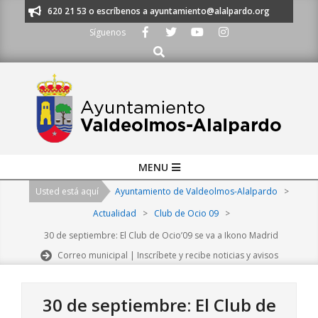
Skip
os al 91 620 21 53 o escríbenos a ayuntamiento@alalpardo.org
TE ESCU
to
Síguenos
content
Buscar
Primary
MENU
Navigation
Usted está aquí
Ayuntamiento de Valdeolmos-Alalpardo
>
Menu
Actualidad
>
Club de Ocio 09
>
30 de septiembre: El Club de Ocio’09 se va a Ikono Madrid
Correo municipal | Inscríbete y recibe noticias y avisos
30 de septiembre: El Club de