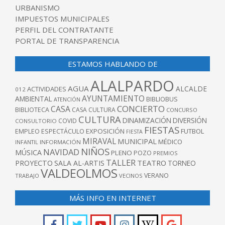
URBANISMO
IMPUESTOS MUNICIPALES
PERFIL DEL CONTRATANTE
PORTAL DE TRANSPARENCIA
ESTAMOS HABLANDO DE
ALALPARDO
AGUA
ALCALDE
ACTIVIDADES
012
AYUNTAMIENTO
AMBIENTAL
BIBLIOBUS
ATENCIÓN
CONCIERTO
CASA
BIBLIOTECA
CASA CULTURA
CONCURSO
CULTURA
DINAMIZACIÓN
DIVERSIÓN
COVID
CONSULTORIO
FIESTAS
EXPOSICIÓN
FUTBOL
EMPLEO
ESPECTÁCULO
FIESTA
MIRAVAL
MUNICIPAL
MÉDICO
INFANTIL
INFORMACIÓN
NIÑOS
NAVIDAD
MÚSICA
PLENO
POZO
PREMIOS
TALLER
TEATRO
PROYECTO
SALA AL-ARTIS
TORNEO
VALDEOLMOS
VERANO
TRABAJO
VECINOS
MÁS INFO EN INTERNET