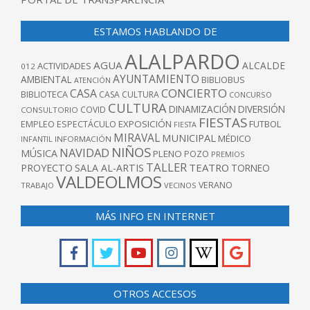
ESTAMOS HABLANDO DE
ALALPARDO
AGUA
ALCALDE
ACTIVIDADES
012
AYUNTAMIENTO
AMBIENTAL
BIBLIOBUS
ATENCIÓN
CONCIERTO
CASA
BIBLIOTECA
CASA CULTURA
CONCURSO
CULTURA
DINAMIZACIÓN
DIVERSIÓN
COVID
CONSULTORIO
FIESTAS
EXPOSICIÓN
FUTBOL
EMPLEO
ESPECTÁCULO
FIESTA
MIRAVAL
MUNICIPAL
MÉDICO
INFANTIL
INFORMACIÓN
NIÑOS
NAVIDAD
MÚSICA
PLENO
POZO
PREMIOS
TALLER
TEATRO
PROYECTO
SALA AL-ARTIS
TORNEO
VALDEOLMOS
VERANO
TRABAJO
VECINOS
MÁS INFO EN INTERNET
OTROS ACCESOS