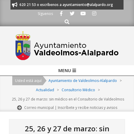
Skip
os al 91 620 21 53 o escríbenos a ayuntamiento@alalpardo.org
TE ESC
to
Síguenos
content
Buscar
Primary
MENU
Navigation
Usted está aquí
Ayuntamiento de Valdeolmos-Alalpardo
>
Menu
Actualidad
>
Consultorio Médico
>
25, 26 y 27 de marzo: sin médico en el Consultorio de Valdeolmos
Correo municipal | Inscríbete y recibe noticias y avisos
25, 26 y 27 de marzo: sin