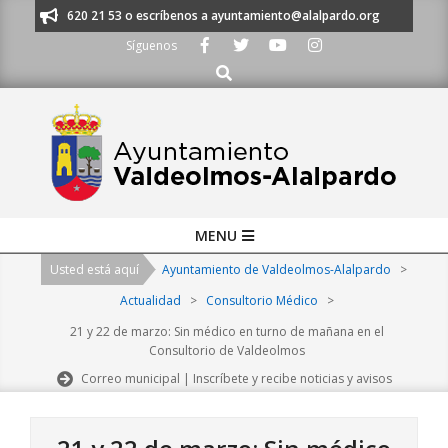
Skip
os al 91 620 21 53 o escríbenos a ayuntamiento@alalpardo.org
TE ESC
to
Síguenos
content
Buscar
Primary
MENU
Navigation
Usted está aquí
Ayuntamiento de Valdeolmos-Alalpardo
>
Menu
Actualidad
>
Consultorio Médico
>
21 y 22 de marzo: Sin médico en turno de mañana en el
Consultorio de Valdeolmos
Correo municipal | Inscríbete y recibe noticias y avisos