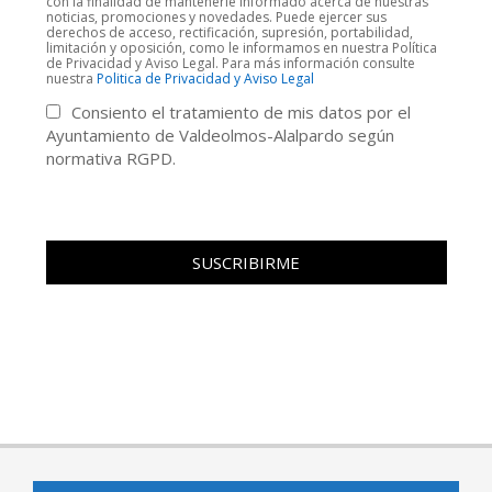
con la finalidad de mantenerle informado acerca de nuestras
noticias, promociones y novedades. Puede ejercer sus
derechos de acceso, rectificación, supresión, portabilidad,
limitación y oposición, como le informamos en nuestra Política
de Privacidad y Aviso Legal. Para más información consulte
nuestra
Politica de Privacidad y Aviso Legal
Consiento el tratamiento de mis datos por el
Ayuntamiento de Valdeolmos-Alalpardo según
normativa RGPD.