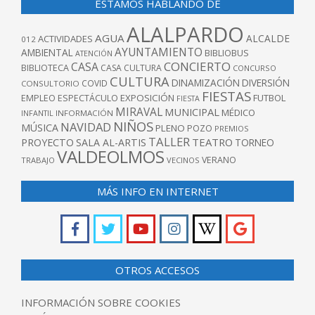
ESTAMOS HABLANDO DE
ALALPARDO
AGUA
ALCALDE
ACTIVIDADES
012
AYUNTAMIENTO
AMBIENTAL
BIBLIOBUS
ATENCIÓN
CONCIERTO
CASA
BIBLIOTECA
CASA CULTURA
CONCURSO
CULTURA
DINAMIZACIÓN
DIVERSIÓN
COVID
CONSULTORIO
FIESTAS
EXPOSICIÓN
FUTBOL
EMPLEO
ESPECTÁCULO
FIESTA
MIRAVAL
MUNICIPAL
MÉDICO
INFANTIL
INFORMACIÓN
NIÑOS
NAVIDAD
MÚSICA
PLENO
POZO
PREMIOS
TALLER
TEATRO
PROYECTO
SALA AL-ARTIS
TORNEO
VALDEOLMOS
VERANO
TRABAJO
VECINOS
MÁS INFO EN INTERNET
OTROS ACCESOS
INFORMACIÓN SOBRE COOKIES