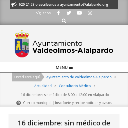
Skip
os al 91 620 21 53 o escríbenos a ayuntamiento@alalpardo.org
TE ESC
to
Síguenos
content
Buscar
Primary
MENU
Navigation
Usted está aquí
Ayuntamiento de Valdeolmos-Alalpardo
>
Menu
Actualidad
>
Consultorio Médico
>
16 diciembre: sin médico de 8:00 a 12:00 en Alalpardo
Correo municipal | Inscríbete y recibe noticias y avisos
16 diciembre: sin médico de