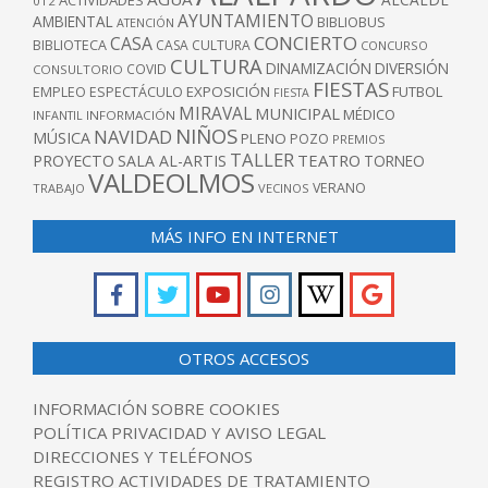
012
AYUNTAMIENTO
AMBIENTAL
BIBLIOBUS
ATENCIÓN
CONCIERTO
CASA
BIBLIOTECA
CASA CULTURA
CONCURSO
CULTURA
DINAMIZACIÓN
DIVERSIÓN
COVID
CONSULTORIO
FIESTAS
EXPOSICIÓN
FUTBOL
EMPLEO
ESPECTÁCULO
FIESTA
MIRAVAL
MUNICIPAL
MÉDICO
INFANTIL
INFORMACIÓN
NIÑOS
NAVIDAD
MÚSICA
PLENO
POZO
PREMIOS
TALLER
TEATRO
PROYECTO
SALA AL-ARTIS
TORNEO
VALDEOLMOS
VERANO
TRABAJO
VECINOS
MÁS INFO EN INTERNET
OTROS ACCESOS
INFORMACIÓN SOBRE COOKIES
POLÍTICA PRIVACIDAD Y AVISO LEGAL
DIRECCIONES Y TELÉFONOS
REGISTRO ACTIVIDADES DE TRATAMIENTO