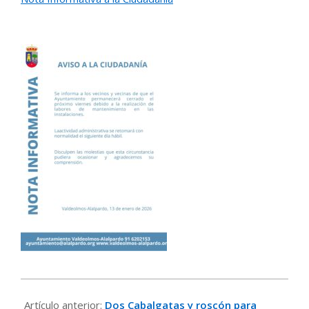
2026-
01-
Artículo anterior:
Dos Cabalgatas y roscón para