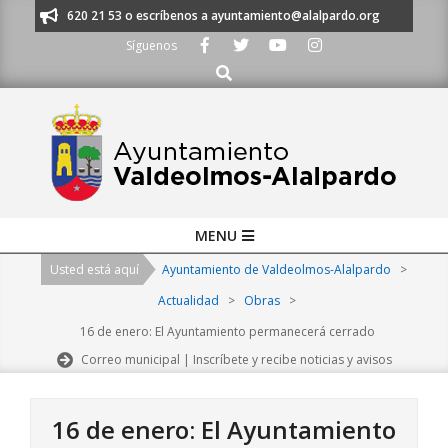
Skip
os al 91 620 21 53 o escríbenos a ayuntamiento@alalpardo.org
TE ESC
to
Síguenos
content
Buscar
Primary
MENU
Navigation
Usted está aquí
Ayuntamiento de Valdeolmos-Alalpardo
>
Menu
Actualidad
>
Obras
>
16 de enero: El Ayuntamiento permanecerá cerrado
Correo municipal | Inscríbete y recibe noticias y avisos
16 de enero: El Ayuntamiento