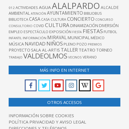
ALALPARDO
AGUA
ALCALDE
ACTIVIDADES
012
AYUNTAMIENTO
AMBIENTAL
BIBLIOBUS
ATENCIÓN
CONCIERTO
CASA
BIBLIOTECA
CASA CULTURA
CONCURSO
CULTURA
DINAMIZACIÓN
DIVERSIÓN
COVID
CONSULTORIO
FIESTAS
EXPOSICIÓN
FUTBOL
EMPLEO
ESPECTÁCULO
FIESTA
MIRAVAL
MUNICIPAL
MÉDICO
INFANTIL
INFORMACIÓN
NIÑOS
NAVIDAD
MÚSICA
PLENO
POZO
PREMIOS
TALLER
TEATRO
PROYECTO
SALA AL-ARTIS
TORNEO
VALDEOLMOS
VERANO
TRABAJO
VECINOS
MÁS INFO EN INTERNET
OTROS ACCESOS
INFORMACIÓN SOBRE COOKIES
POLÍTICA PRIVACIDAD Y AVISO LEGAL
DIRECCIONES Y TELÉFONOS