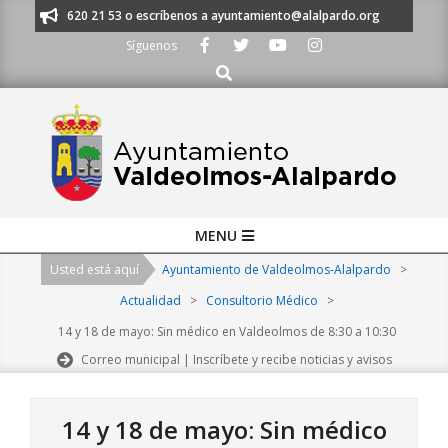
Skip
os al 91 620 21 53 o escríbenos a ayuntamiento@alalpardo.org
TE ESC
to
Síguenos
content
Buscar
Primary
MENU
Navigation
Usted está aquí
Ayuntamiento de Valdeolmos-Alalpardo
>
Menu
Actualidad
>
Consultorio Médico
>
14 y 18 de mayo: Sin médico en Valdeolmos de 8:30 a 10:30
Correo municipal | Inscríbete y recibe noticias y avisos
14 y 18 de mayo: Sin médico