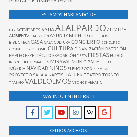
PORTAL DE TRANSPARENCIA
ESTAMOS HABLANDO DE
ALALPARDO
AGUA
ALCALDE
ACTIVIDADES
012
AYUNTAMIENTO
AMBIENTAL
BIBLIOBUS
ATENCIÓN
CONCIERTO
CASA
BIBLIOTECA
CASA CULTURA
CONCURSO
CULTURA
DINAMIZACIÓN
DIVERSIÓN
COVID
CONSULTORIO
FIESTAS
EXPOSICIÓN
FUTBOL
EMPLEO
ESPECTÁCULO
FIESTA
MIRAVAL
MUNICIPAL
MÉDICO
INFANTIL
INFORMACIÓN
NIÑOS
NAVIDAD
MÚSICA
PLENO
POZO
PREMIOS
TALLER
TEATRO
PROYECTO
SALA AL-ARTIS
TORNEO
VALDEOLMOS
VERANO
TRABAJO
VECINOS
MÁS INFO EN INTERNET
OTROS ACCESOS