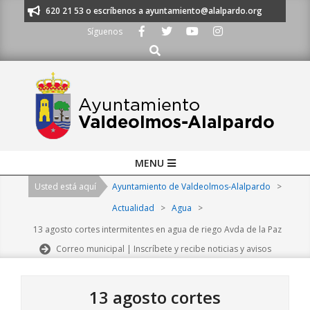
Skip
os al 91 620 21 53 o escríbenos a ayuntamiento@alalpardo.org
TE ESC
to
Síguenos
content
Buscar
Primary
MENU
Navigation
Usted está aquí
Ayuntamiento de Valdeolmos-Alalpardo
>
Menu
Actualidad
>
Agua
>
13 agosto cortes intermitentes en agua de riego Avda de la Paz
Correo municipal | Inscríbete y recibe noticias y avisos
13 agosto cortes