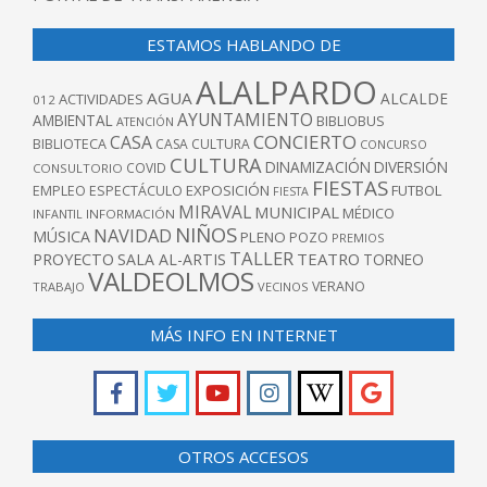
ESTAMOS HABLANDO DE
ALALPARDO
AGUA
ALCALDE
ACTIVIDADES
012
AYUNTAMIENTO
AMBIENTAL
BIBLIOBUS
ATENCIÓN
CONCIERTO
CASA
BIBLIOTECA
CASA CULTURA
CONCURSO
CULTURA
DINAMIZACIÓN
DIVERSIÓN
COVID
CONSULTORIO
FIESTAS
EXPOSICIÓN
FUTBOL
EMPLEO
ESPECTÁCULO
FIESTA
MIRAVAL
MUNICIPAL
MÉDICO
INFANTIL
INFORMACIÓN
NIÑOS
NAVIDAD
MÚSICA
PLENO
POZO
PREMIOS
TALLER
TEATRO
PROYECTO
SALA AL-ARTIS
TORNEO
VALDEOLMOS
VERANO
TRABAJO
VECINOS
MÁS INFO EN INTERNET
OTROS ACCESOS