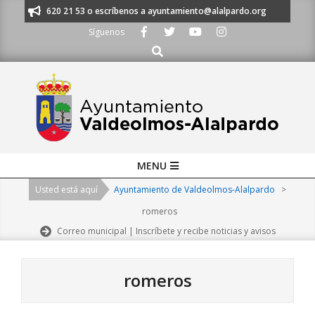
Skip
os al 91 620 21 53 o escríbenos a ayuntamiento@alalpardo.org
TE ESCU
to
Síguenos
content
Buscar
Primary
MENU
Navigation
Usted está aquí
Ayuntamiento de Valdeolmos-Alalpardo
>
Menu
romeros
Correo municipal | Inscríbete y recibe noticias y avisos
romeros