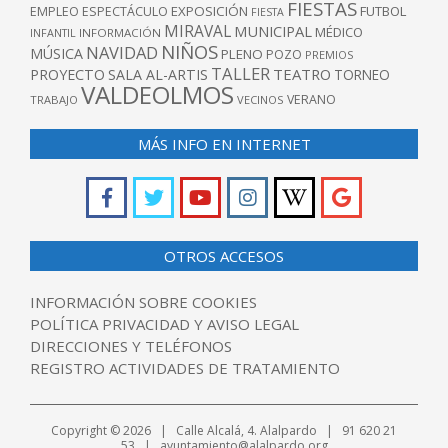
FIESTAS
EXPOSICIÓN
FUTBOL
EMPLEO
ESPECTÁCULO
FIESTA
MIRAVAL
MUNICIPAL
MÉDICO
INFANTIL
INFORMACIÓN
NIÑOS
NAVIDAD
MÚSICA
PLENO
POZO
PREMIOS
TALLER
TEATRO
PROYECTO
SALA AL-ARTIS
TORNEO
VALDEOLMOS
VERANO
TRABAJO
VECINOS
MÁS INFO EN INTERNET
OTROS ACCESOS
INFORMACIÓN SOBRE COOKIES
POLÍTICA PRIVACIDAD Y AVISO LEGAL
DIRECCIONES Y TELÉFONOS
REGISTRO ACTIVIDADES DE TRATAMIENTO
Copyright © 2026 | Calle Alcalá, 4. Alalpardo | 91 620 21
53 | ayuntamiento@alalpardo.org