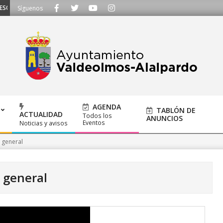
UCHAMOS - Llámanos al 91 620 21 53 o escríbenos a ayuntamiento@alalpardo
Síguenos
AGENDA
TABLÓN DE
ACTUALIDAD
Todos los
ANUNCIOS
Eventos
Noticias y avisos
 general
 general