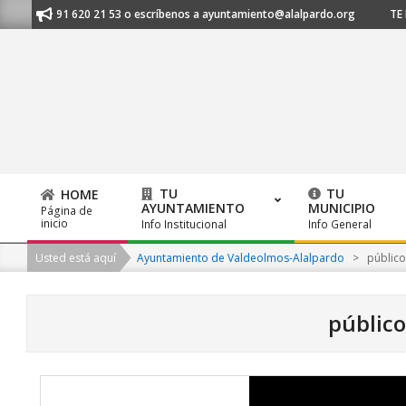
Skip
nos al 91 620 21 53 o escríbenos a ayuntamiento@alalpardo.org
TE ESC
to
content
TU
TU
HOME
AYUNTAMIENTO
MUNICIPIO
Página de
Primary
inicio
Info Institucional
Info General
Navigation
Usted está aquí
Ayuntamiento de Valdeolmos-Alalpardo
>
público
Menu
público