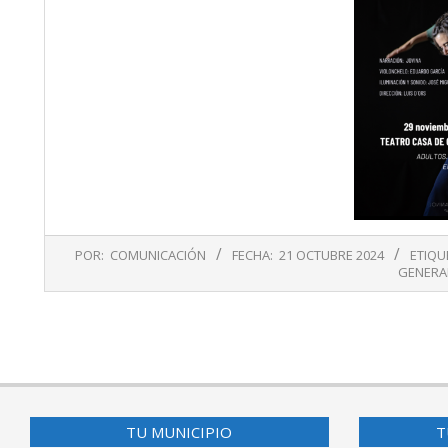
2024-
POR:
COMUNICACIÓN
FECHA:
21 OCTUBRE 2024
ETIQU
10-
GENERA
21
TU MUNICIPIO
T