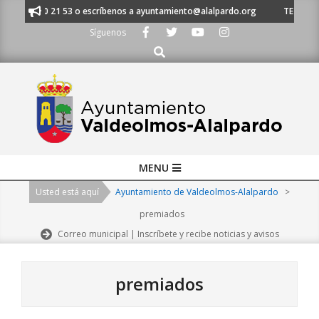
Skip
 91 620 21 53 o escríbenos a ayuntamiento@alalpardo.org
TE ESCUCHAM
to
Síguenos
content
Buscar
Primary
MENU
Navigation
Usted está aquí
Ayuntamiento de Valdeolmos-Alalpardo
>
Menu
premiados
Correo municipal | Inscríbete y recibe noticias y avisos
premiados