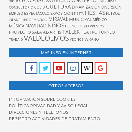
CONCIERTO
CASA
BIBLIOTECA
CASA CULTURA
CONCURSO
CULTURA
DINAMIZACIÓN
DIVERSIÓN
COVID
CONSULTORIO
FIESTAS
EXPOSICIÓN
FUTBOL
EMPLEO
ESPECTÁCULO
FIESTA
MIRAVAL
MUNICIPAL
MÉDICO
INFANTIL
INFORMACIÓN
NIÑOS
NAVIDAD
MÚSICA
PLENO
POZO
PREMIOS
TALLER
TEATRO
PROYECTO
SALA AL-ARTIS
TORNEO
VALDEOLMOS
VERANO
TRABAJO
VECINOS
MÁS INFO EN INTERNET
OTROS ACCESOS
INFORMACIÓN SOBRE COOKIES
POLÍTICA PRIVACIDAD Y AVISO LEGAL
DIRECCIONES Y TELÉFONOS
REGISTRO ACTIVIDADES DE TRATAMIENTO