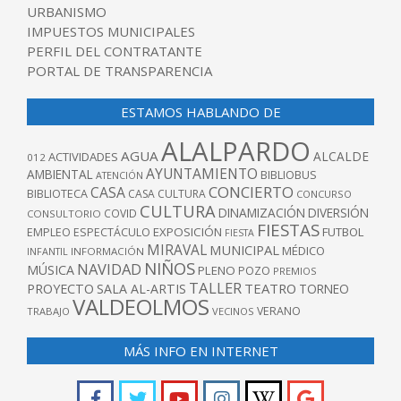
URBANISMO
IMPUESTOS MUNICIPALES
PERFIL DEL CONTRATANTE
PORTAL DE TRANSPARENCIA
ESTAMOS HABLANDO DE
ALALPARDO
AGUA
ALCALDE
ACTIVIDADES
012
AYUNTAMIENTO
AMBIENTAL
BIBLIOBUS
ATENCIÓN
CONCIERTO
CASA
BIBLIOTECA
CASA CULTURA
CONCURSO
CULTURA
DINAMIZACIÓN
DIVERSIÓN
COVID
CONSULTORIO
FIESTAS
EXPOSICIÓN
FUTBOL
EMPLEO
ESPECTÁCULO
FIESTA
MIRAVAL
MUNICIPAL
MÉDICO
INFANTIL
INFORMACIÓN
NIÑOS
NAVIDAD
MÚSICA
PLENO
POZO
PREMIOS
TALLER
TEATRO
PROYECTO
SALA AL-ARTIS
TORNEO
VALDEOLMOS
VERANO
TRABAJO
VECINOS
MÁS INFO EN INTERNET