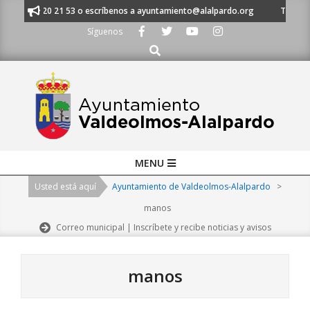
Skip
al 91 620 21 53 o escríbenos a ayuntamiento@alalpardo.org
TE ESCUCHA
to
Síguenos
content
Buscar
Primary
MENU
Navigation
Usted está aquí
Ayuntamiento de Valdeolmos-Alalpardo
>
Menu
manos
Correo municipal | Inscríbete y recibe noticias y avisos
manos