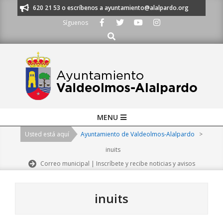
Skip
os al 91 620 21 53 o escríbenos a ayuntamiento@alalpardo.org
TE ESCU
to
Síguenos
content
Buscar
Primary
MENU
Navigation
Usted está aquí
Ayuntamiento de Valdeolmos-Alalpardo
>
Menu
inuits
Correo municipal | Inscríbete y recibe noticias y avisos
inuits