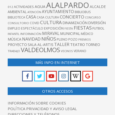
ALALPARDO
AGUA
ALCALDE
ACTIVIDADES
012
AYUNTAMIENTO
AMBIENTAL
BIBLIOBUS
ATENCIÓN
CONCIERTO
CASA
BIBLIOTECA
CASA CULTURA
CONCURSO
CULTURA
DINAMIZACIÓN
DIVERSIÓN
COVID
CONSULTORIO
FIESTAS
EXPOSICIÓN
FUTBOL
EMPLEO
ESPECTÁCULO
FIESTA
MIRAVAL
MUNICIPAL
MÉDICO
INFANTIL
INFORMACIÓN
NIÑOS
NAVIDAD
MÚSICA
PLENO
POZO
PREMIOS
TALLER
TEATRO
PROYECTO
SALA AL-ARTIS
TORNEO
VALDEOLMOS
VERANO
TRABAJO
VECINOS
MÁS INFO EN INTERNET
OTROS ACCESOS
INFORMACIÓN SOBRE COOKIES
POLÍTICA PRIVACIDAD Y AVISO LEGAL
DIRECCIONES Y TELÉFONOS