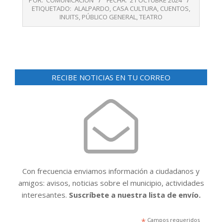
POR:
COMUNICACIÓN
FECHA:
21 OCTUBRE 2024
10-
ETIQUETADO:
ALALPARDO
,
CASA CULTURA
,
CUENTOS
,
21
INUITS
,
PÚBLICO GENERAL
,
TEATRO
RECIBE NOTICIAS EN TU CORREO
Con frecuencia enviamos información a ciudadanos y
amigos: avisos, noticias sobre el municipio, actividades
interesantes.
Suscríbete a nuestra lista de envío.
*
Campos requeridos