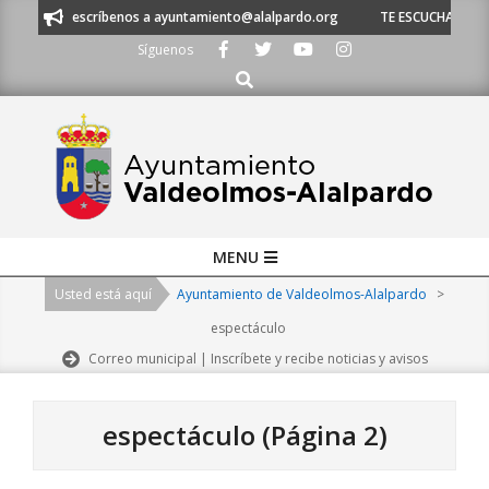
Skip
 escríbenos a ayuntamiento@alalpardo.org
TE ESCUCHAMOS - Llámanos al
to
Síguenos
content
Buscar
Primary
MENU
Navigation
Usted está aquí
Ayuntamiento de Valdeolmos-Alalpardo
>
Menu
espectáculo
Correo municipal | Inscríbete y recibe noticias y avisos
espectáculo
(Página 2)