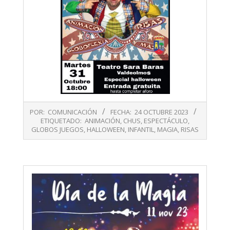
2023-
POR:
COMUNICACIÓN
FECHA:
24 OCTUBRE 2023
10-
ETIQUETADO:
ANIMACIÓN
,
CHUS
,
ESPECTÁCULO
,
24
GLOBOS JUEGOS
,
HALLOWEEN
,
INFANTIL
,
MAGIA
,
RISAS