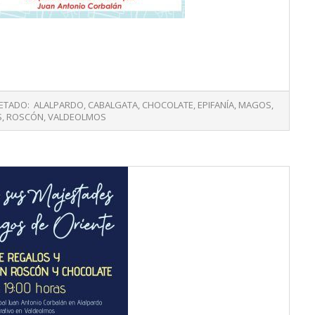
ETADO:
ALALPARDO
,
CABALGATA
,
CHOCOLATE
,
EPIFANÍA
,
MAGOS
,
S
,
ROSCÓN
,
VALDEOLMOS