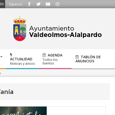
OS - Llámanos al 91 620 21 53 o escríbenos a ayuntamiento@alalpardo.org
Síguenos
AGENDA
TABLÓN DE
ACTUALIDAD
Todos los
ANUNCIOS
Eventos
Noticias y avisos
a
fanía