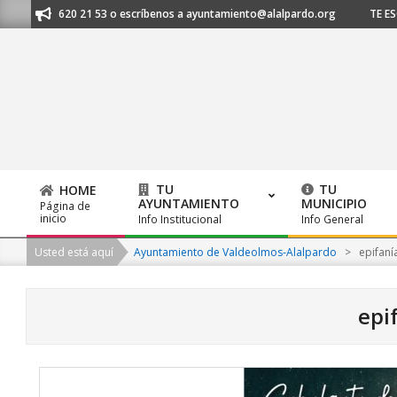
Skip
l 91 620 21 53 o escríbenos a ayuntamiento@alalpardo.org
TE ESCUCHAM
to
content
TU
TU
HOME
AYUNTAMIENTO
MUNICIPIO
Página de
Primary
inicio
Info Institucional
Info General
Navigation
Usted está aquí
Ayuntamiento de Valdeolmos-Alalpardo
>
epifaní
Menu
epi