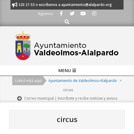
Skip
 al 91 620 21 53 o escríbenos a ayuntamiento@alalpardo.org
TE ESCUC
to
Síguenos
content
Buscar
Primary
MENU
Navigation
Usted está aquí
Ayuntamiento de Valdeolmos-Alalpardo
>
Menu
circus
Correo municipal | Inscríbete y recibe noticias y avisos
circus