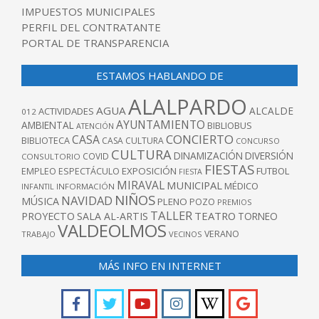
IMPUESTOS MUNICIPALES
PERFIL DEL CONTRATANTE
PORTAL DE TRANSPARENCIA
ESTAMOS HABLANDO DE
ALALPARDO
AGUA
ALCALDE
ACTIVIDADES
012
AYUNTAMIENTO
AMBIENTAL
BIBLIOBUS
ATENCIÓN
CONCIERTO
CASA
BIBLIOTECA
CASA CULTURA
CONCURSO
CULTURA
DINAMIZACIÓN
DIVERSIÓN
COVID
CONSULTORIO
FIESTAS
EXPOSICIÓN
FUTBOL
EMPLEO
ESPECTÁCULO
FIESTA
MIRAVAL
MUNICIPAL
MÉDICO
INFANTIL
INFORMACIÓN
NIÑOS
NAVIDAD
MÚSICA
PLENO
POZO
PREMIOS
TALLER
TEATRO
PROYECTO
SALA AL-ARTIS
TORNEO
VALDEOLMOS
VERANO
TRABAJO
VECINOS
MÁS INFO EN INTERNET