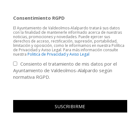
Consentimiento RGPD
El Ayuntamiento de Valdeolmos-Alalpardo tratará sus datos
con la finalidad de mantenerle informado acerca de nuestras
noticias, promociones y novedades. Puede ejercer sus
derechos de acceso, rectificación, supresión, portabilidad,
limitación y oposición, como le informamos en nuestra Política
de Privacidad y Aviso Legal. Para más información consulte
nuestra
Politica de Privacidad y Aviso Legal
Consiento el tratamiento de mis datos por el
Ayuntamiento de Valdeolmos-Alalpardo según
normativa RGPD.