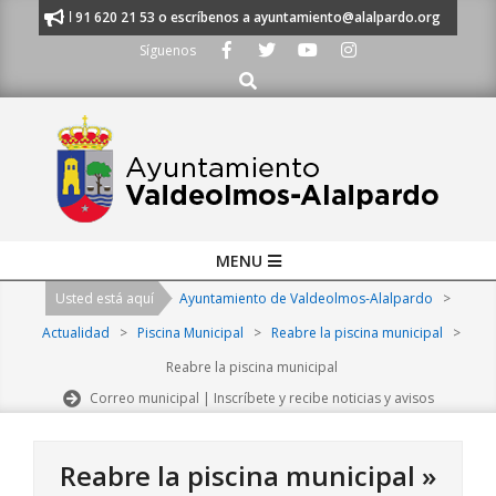
Skip
ámanos al 91 620 21 53 o escríbenos a ayuntamiento@alalpardo.org
TE
to
Síguenos
content
Buscar
Primary
MENU
Navigation
Usted está aquí
Ayuntamiento de Valdeolmos-Alalpardo
>
Menu
Actualidad
>
Piscina Municipal
>
Reabre la piscina municipal
>
Reabre la piscina municipal
Correo municipal | Inscríbete y recibe noticias y avisos
Reabre la piscina municipal »