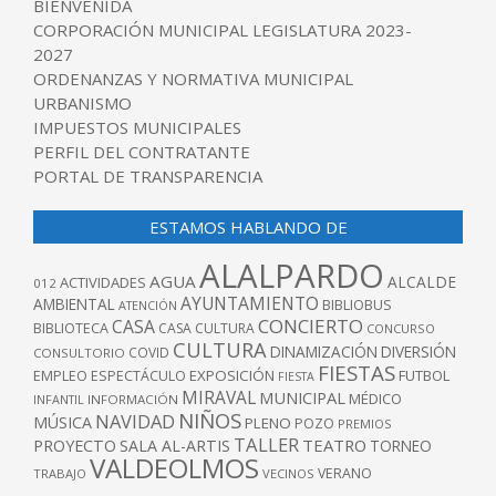
BIENVENIDA
CORPORACIÓN MUNICIPAL LEGISLATURA 2023-
2027
ORDENANZAS Y NORMATIVA MUNICIPAL
URBANISMO
IMPUESTOS MUNICIPALES
PERFIL DEL CONTRATANTE
PORTAL DE TRANSPARENCIA
ESTAMOS HABLANDO DE
ALALPARDO
AGUA
ALCALDE
ACTIVIDADES
012
AYUNTAMIENTO
AMBIENTAL
BIBLIOBUS
ATENCIÓN
CONCIERTO
CASA
BIBLIOTECA
CASA CULTURA
CONCURSO
CULTURA
DINAMIZACIÓN
DIVERSIÓN
COVID
CONSULTORIO
FIESTAS
EXPOSICIÓN
FUTBOL
EMPLEO
ESPECTÁCULO
FIESTA
MIRAVAL
MUNICIPAL
MÉDICO
INFANTIL
INFORMACIÓN
NIÑOS
NAVIDAD
MÚSICA
PLENO
POZO
PREMIOS
TALLER
TEATRO
PROYECTO
SALA AL-ARTIS
TORNEO
VALDEOLMOS
VERANO
TRABAJO
VECINOS