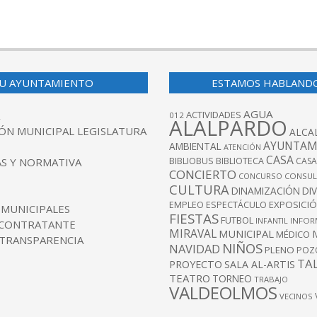
U AYUNTAMIENTO
ESTAMOS HABLAND
AGUA
ACTIVIDADES
012
ALALPARDO
ÓN MUNICIPAL LEGISLATURA
ALCA
AYUNTAM
AMBIENTAL
ATENCIÓN
CASA
BIBLIOBUS
S Y NORMATIVA
BIBLIOTECA
CASA
CONCIERTO
CONCURSO
CONSUL
CULTURA
DINAMIZACIÓN
DI
EXPOSICI
EMPLEO
ESPECTÁCULO
 MUNICIPALES
FIESTAS
FUTBOL
INFANTIL
INFOR
 CONTRATANTE
MIRAVAL
MUNICIPAL
MÉDICO
 TRANSPARENCIA
NIÑOS
NAVIDAD
PLENO
POZ
TA
PROYECTO
SALA AL-ARTIS
TEATRO
TORNEO
TRABAJO
VALDEOLMOS
VECINOS