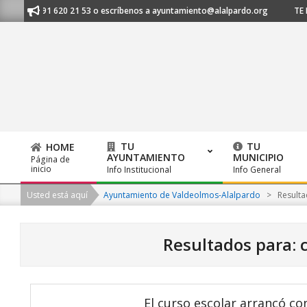
Skip
nos al 91 620 21 53 o escríbenos a ayuntamiento@alalpardo.org
TE ES
to
content
TU
TU
HOME
AYUNTAMIENTO
MUNICIPIO
Página de
Primary
inicio
Info Institucional
Info General
Navigation
Usted está aquí
Ayuntamiento de Valdeolmos-Alalpardo
>
Resulta
Menu
Resultados para: 
El curso escolar arrancó co