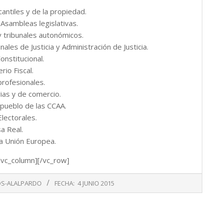
cantiles y de la propiedad.
Asambleas legislativas.
y tribunales autonómicos.
ales de Justicia y Administración de Justicia.
onstitucional.
rio Fiscal.
profesionales.
ias y de comercio.
pueblo de las CCAA.
Electorales.
a Real.
a Unión Europea.
/vc_column][/vc_row]
OS-ALALPARDO
FECHA:
4 JUNIO 2015