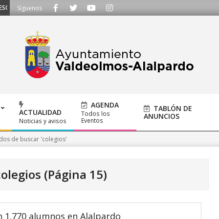
CUCHAMOS - Llámanos al 91 620 21 53 o escríbenos a ayuntamiento@alalpardo
Síguenos
AGENDA
TABLÓN DE
ACTUALIDAD
Todos los
ANUNCIOS
Eventos
Noticias y avisos
dos de buscar 'colegios'
colegios
(Página 15)
n 1.770 alumnos en Alalpardo