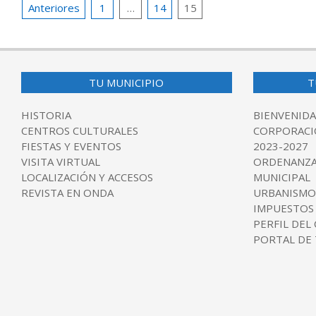
Paginación
Anteriores
1
…
14
15
de
entradas
TU MUNICIPIO
T
HISTORIA
BIENVENIDA
CENTROS CULTURALES
CORPORACI
FIESTAS Y EVENTOS
2023-2027
VISITA VIRTUAL
ORDENANZA
LOCALIZACIÓN Y ACCESOS
MUNICIPAL
REVISTA EN ONDA
URBANISMO
IMPUESTOS
PERFIL DEL
PORTAL DE