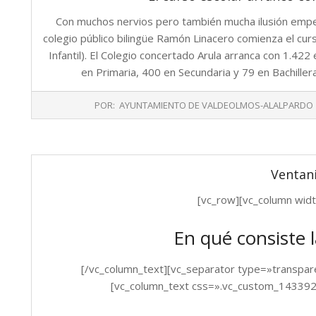
Con muchos nervios pero también mucha ilusión empezó
colegio público bilingüe Ramón Linacero comienza el c
Infantil). El Colegio concertado Arula arranca con 1.422
en Primaria, 400 en Secundaria y 79 en Bachiller
2015-
POR:
AYUNTAMIENTO DE VALDEOLMOS-ALALPARDO
09-
09
Ventani
[vc_row][vc_column wid
En qué consiste l
[/vc_column_text][vc_separator type=»transpar
[vc_column_text css=».vc_custom_1433924