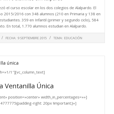
 el curso escolar en los dos colegios de Alalpardo. El
urso 2015/2016 con 348 alumnos (210 en Primaria y 138 en
 estudiantes. 359 en Infantil (primer y segundo ciclo), 584
ato. En total, 1.770 alumnos estudian en Alalpardo.
FECHA:
9 SEPTIEMBRE 2015
TEMA:
EDUCACIÓN
lla única
th=»1/1″][vc_column_text]
a Ventanilla Única
ent» position=»center» width_in_percentages=»»]
777775{padding-right: 20px !important;}»]