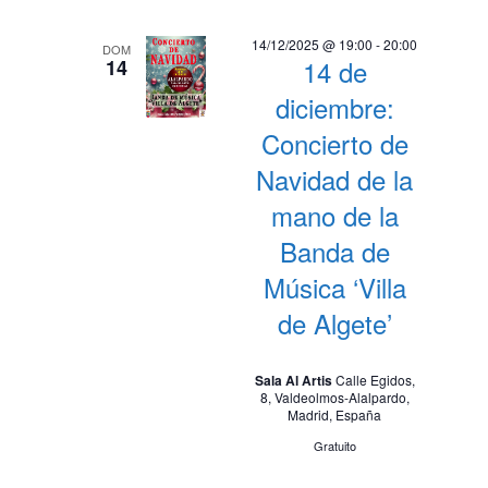
i
s
d
s
14/12/2025 @ 19:00
-
20:00
DOM
e
14 de
14
t
E
diciembre:
a
v
Concierto de
e
s
Navidad de la
n
t
mano de la
o
Banda de
Música ‘Villa
de Algete’
Sala Al Artis
Calle Egidos,
8, Valdeolmos-Alalpardo,
Madrid, España
Gratuito