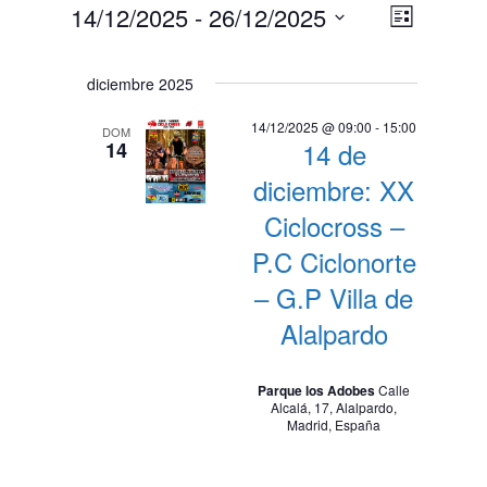
Eventos
N
N
14/12/2025
 - 
26/12/2025
Lista
a
Selecciona
a
v
la
diciembre 2025
v
fecha.
e
e
g
14/12/2025 @ 09:00
-
15:00
DOM
14 de
14
a
g
c
diciembre: XX
a
i
Ciclocross –
c
ó
P.C Ciclonorte
n
i
– G.P Villa de
d
ó
e
Alalpardo
n
v
i
d
Parque los Adobes
Calle
s
Alcalá, 17, Alalpardo,
e
Madrid, España
t
v
a