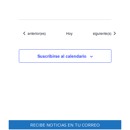
Eventos
Eventos
anterior(es)
Hoy
siguiente(s)
Suscribirse al calendario
RECIBE NOTICIAS EN TU CORREO