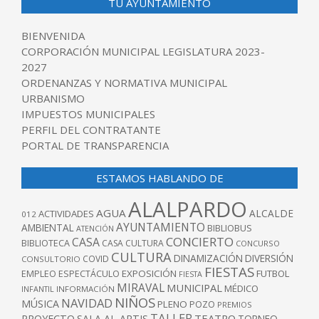
TU AYUNTAMIENTO
BIENVENIDA
CORPORACIÓN MUNICIPAL LEGISLATURA 2023-
2027
ORDENANZAS Y NORMATIVA MUNICIPAL
URBANISMO
IMPUESTOS MUNICIPALES
PERFIL DEL CONTRATANTE
PORTAL DE TRANSPARENCIA
ESTAMOS HABLANDO DE
ALALPARDO
AGUA
ALCALDE
ACTIVIDADES
012
AYUNTAMIENTO
AMBIENTAL
BIBLIOBUS
ATENCIÓN
CONCIERTO
CASA
BIBLIOTECA
CASA CULTURA
CONCURSO
CULTURA
DINAMIZACIÓN
DIVERSIÓN
COVID
CONSULTORIO
FIESTAS
EXPOSICIÓN
FUTBOL
EMPLEO
ESPECTÁCULO
FIESTA
MIRAVAL
MUNICIPAL
MÉDICO
INFANTIL
INFORMACIÓN
NIÑOS
NAVIDAD
MÚSICA
PLENO
POZO
PREMIOS
TALLER
TEATRO
PROYECTO
SALA AL-ARTIS
TORNEO