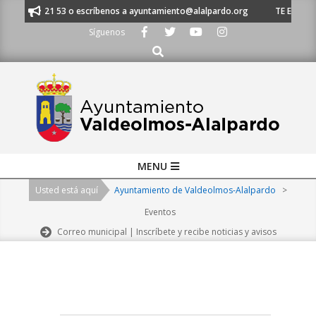
Skip
91 620 21 53 o escríbenos a ayuntamiento@alalpardo.org
TE ESCUCHAMO
to
Síguenos
content
Buscar
Primary
MENU
Navigation
Usted está aquí
Ayuntamiento de Valdeolmos-Alalpardo
>
Menu
Eventos
Correo municipal | Inscríbete y recibe noticias y avisos
2026-
08-
08