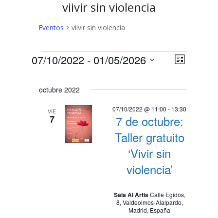
viivir sin violencia
Eventos
viivir sin violencia
Eventos
N
N
07/10/2022
 - 
01/05/2026
Lista
a
Selecciona
a
v
la
octubre 2022
v
fecha.
e
e
g
07/10/2022 @ 11:00
-
13:30
VIE
7 de octubre:
7
a
g
c
Taller gratuito
a
i
‘Vivir sin
c
ó
violencia’
n
i
d
ó
Sala Al Artis
Calle Egidos,
e
8, Valdeolmos-Alalpardo,
n
v
Madrid, España