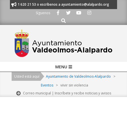
Skip
nos al 91 620 21 53 o escríbenos a ayuntamiento@alalpardo.org
TE ESC
to
Síguenos
content
Buscar
Primary
MENU
Navigation
Usted está aquí
Ayuntamiento de Valdeolmos-Alalpardo
>
Menu
Eventos
>
viivir sin violencia
Correo municipal | Inscríbete y recibe noticias y avisos
2026-
08-
09