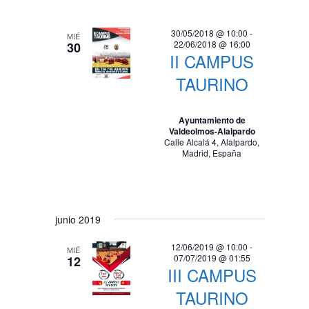
i
d
s
e
30/05/2018 @ 10:00
-
MIÉ
t
22/06/2018 @ 16:00
30
v
II CAMPUS
a
i
s
TAURINO
d
s
e
Ayuntamiento de
t
E
Valdeolmos-Alalpardo
Calle Alcalá 4, Alalpardo,
a
v
Madrid, España
e
s
n
t
junio 2019
o
12/06/2019 @ 10:00
-
MIÉ
07/07/2019 @ 01:55
12
III CAMPUS
TAURINO