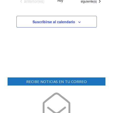
Eventos
anterior(es)
Hoy
Eventos
siguiente(s)
Suscribirse al calendario
RECIBE NOTICIAS EN TU CORREO