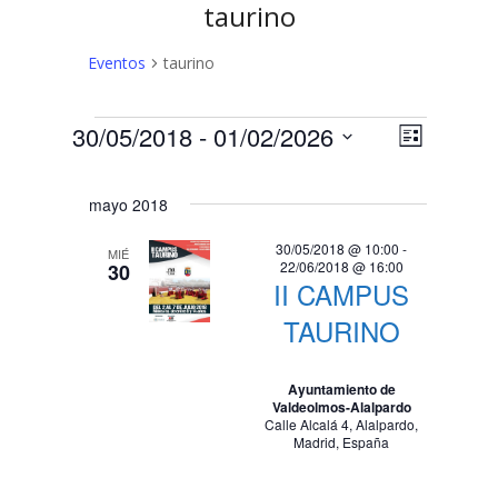
taurino
Eventos
taurino
Eventos
N
N
30/05/2018
 - 
01/02/2026
Lista
a
Selecciona
a
v
la
mayo 2018
v
fecha.
e
e
g
30/05/2018 @ 10:00
-
MIÉ
22/06/2018 @ 16:00
30
a
g
II CAMPUS
c
a
TAURINO
i
c
ó
n
Ayuntamiento de
i
Valdeolmos-Alalpardo
d
Calle Alcalá 4, Alalpardo,
ó
Madrid, España
e
n
v