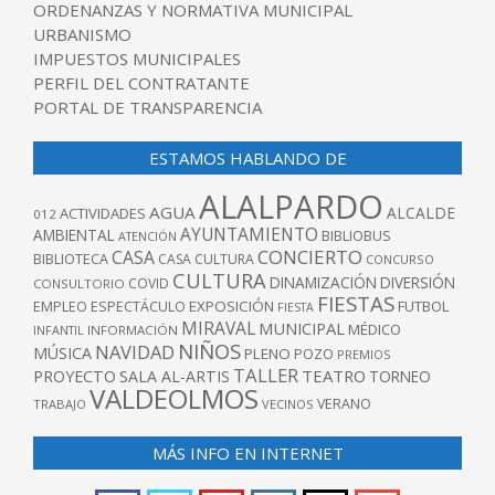
ORDENANZAS Y NORMATIVA MUNICIPAL
URBANISMO
IMPUESTOS MUNICIPALES
PERFIL DEL CONTRATANTE
PORTAL DE TRANSPARENCIA
ESTAMOS HABLANDO DE
ALALPARDO
AGUA
ALCALDE
ACTIVIDADES
012
AYUNTAMIENTO
AMBIENTAL
BIBLIOBUS
ATENCIÓN
CONCIERTO
CASA
BIBLIOTECA
CASA CULTURA
CONCURSO
CULTURA
DINAMIZACIÓN
DIVERSIÓN
COVID
CONSULTORIO
FIESTAS
EXPOSICIÓN
FUTBOL
EMPLEO
ESPECTÁCULO
FIESTA
MIRAVAL
MUNICIPAL
MÉDICO
INFANTIL
INFORMACIÓN
NIÑOS
NAVIDAD
MÚSICA
PLENO
POZO
PREMIOS
TALLER
TEATRO
PROYECTO
SALA AL-ARTIS
TORNEO
VALDEOLMOS
VERANO
TRABAJO
VECINOS
MÁS INFO EN INTERNET