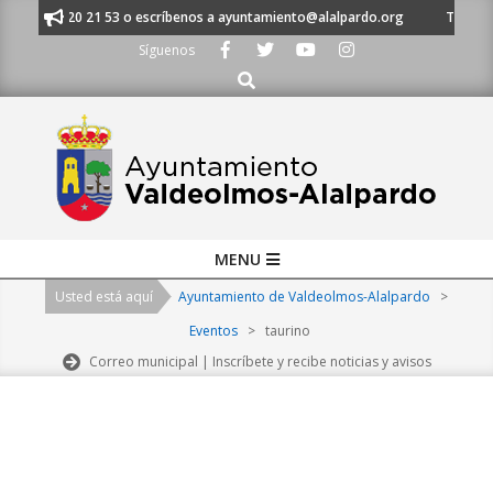
Skip
 al 91 620 21 53 o escríbenos a ayuntamiento@alalpardo.org
TE ESCUCH
to
Síguenos
content
Buscar
Primary
MENU
Navigation
Usted está aquí
Ayuntamiento de Valdeolmos-Alalpardo
>
Menu
Eventos
>
taurino
Correo municipal | Inscríbete y recibe noticias y avisos
2026-
08-
08