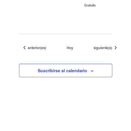
Gratuito
Eventos
Eventos
anterior(es)
Hoy
siguiente(s)
Suscribirse al calendario