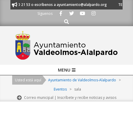
Skip
l 91 620 21 53 o escríbenos a ayuntamiento@alalpardo.org
TE ESCUCHAM
to
Síguenos
content
Buscar
Primary
MENU
Navigation
Usted está aquí
Ayuntamiento de Valdeolmos-Alalpardo
>
Menu
Eventos
>
sala
Correo municipal | Inscríbete y recibe noticias y avisos
2026-
08-
07