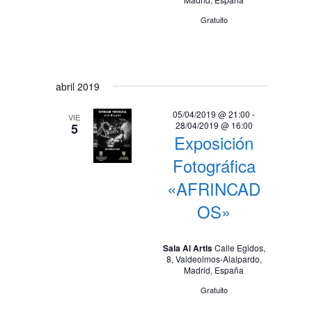
i
d
Gratuito
s
e
t
v
a
i
s
abril 2019
d
s
e
05/04/2019 @ 21:00
-
VIE
t
28/04/2019 @ 16:00
5
E
Exposición
a
v
Fotográfica
e
s
«AFRINCAD
n
t
OS»
o
Sala Al Artis
Calle Egidos,
8, Valdeolmos-Alalpardo,
Madrid, España
Gratuito