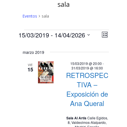
sala
Eventos
sala
Eventos
N
N
15/03/2019
 - 
14/04/2026
Lista
a
Selecciona
a
v
la
marzo 2019
v
fecha.
e
e
g
15/03/2019 @ 20:00
-
VIE
31/03/2019 @ 16:00
15
a
g
RETROSPEC
c
a
TIVA –
i
c
Exposición de
ó
n
i
Ana Queral
d
ó
e
Sala Al Artis
Calle Egidos,
n
v
8, Valdeolmos-Alalpardo,
Madrid, España