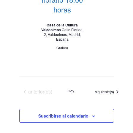
i
d
horas
s
e
t
v
a
Casa de la Cultura
Valdeolmos
Calle Florida,
i
s
2, Valdeolmos, Madrid,
España
d
s
Gratuito
e
t
E
a
v
e
s
n
t
Eventos
anterior(es)
Hoy
Eventos
siguiente(s)
o
Suscribirse al calendario