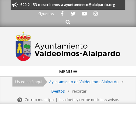
Skip
os al 91 620 21 53 o escríbenos a ayuntamiento@alalpardo.org
TE ESC
to
Síguenos
content
Buscar
Primary
MENU
Navigation
Usted está aquí
Ayuntamiento de Valdeolmos-Alalpardo
>
Menu
Eventos
>
recortar
Correo municipal | Inscríbete y recibe noticias y avisos
2026-
08-
08