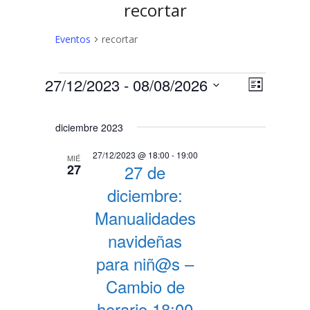
recortar
Eventos
recortar
Eventos
N
N
27/12/2023
 - 
08/08/2026
Lista
a
Selecciona
a
v
la
diciembre 2023
v
fecha.
e
e
g
27/12/2023 @ 18:00
-
19:00
MIÉ
27 de
27
a
g
c
diciembre:
a
i
Manualidades
c
ó
navideñas
n
i
para niñ@s –
d
ó
e
Cambio de
n
v
horario 18:00