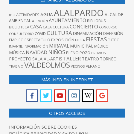
ALALPARDO
AGUA
ALCALDE
ACTIVIDADES
012
AYUNTAMIENTO
AMBIENTAL
BIBLIOBUS
ATENCIÓN
CONCIERTO
CASA
BIBLIOTECA
CASA CULTURA
CONCURSO
CULTURA
DINAMIZACIÓN
DIVERSIÓN
COVID
CONSULTORIO
FIESTAS
EXPOSICIÓN
FUTBOL
EMPLEO
ESPECTÁCULO
FIESTA
MIRAVAL
MUNICIPAL
MÉDICO
INFANTIL
INFORMACIÓN
NIÑOS
NAVIDAD
MÚSICA
PLENO
POZO
PREMIOS
TALLER
TEATRO
PROYECTO
SALA AL-ARTIS
TORNEO
VALDEOLMOS
VERANO
TRABAJO
VECINOS
MÁS INFO EN INTERNET
OTROS ACCESOS
INFORMACIÓN SOBRE COOKIES
POLÍTICA PRIVACIDAD Y AVISO LEGAL