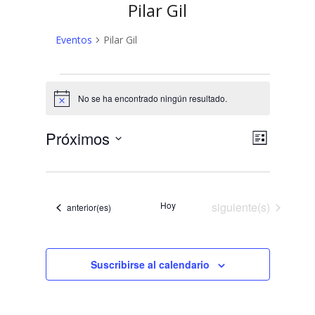
Pilar Gil
Eventos
Pilar Gil
Eventos
No se ha encontrado ningún resultado.
Aviso
N
N
Próximos
Lista
a
Selecciona
a
v
la
v
fecha.
e
Eventos
e
Hoy
siguiente(s)
g
Eventos
anterior(es)
a
g
c
a
i
Suscribirse al calendario
c
ó
n
i