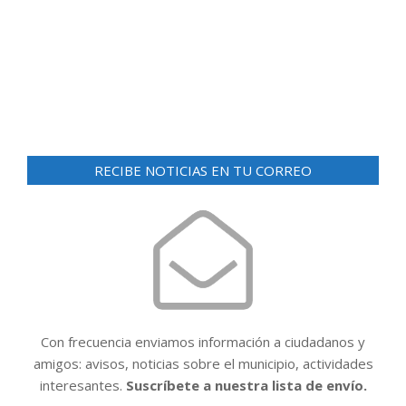
d
ó
e
n
v
i
d
s
e
t
v
a
i
s
RECIBE NOTICIAS EN TU CORREO
d
s
e
t
E
a
v
e
s
n
t
Con frecuencia enviamos información a ciudadanos y
o
amigos: avisos, noticias sobre el municipio, actividades
interesantes.
Suscríbete a nuestra lista de envío.