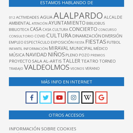
ESTAMOS HABLANDO DE
ALALPARDO
AGUA
ALCALDE
ACTIVIDADES
012
AYUNTAMIENTO
AMBIENTAL
BIBLIOBUS
ATENCIÓN
CONCIERTO
CASA
BIBLIOTECA
CASA CULTURA
CONCURSO
CULTURA
DINAMIZACIÓN
DIVERSIÓN
COVID
CONSULTORIO
FIESTAS
EXPOSICIÓN
FUTBOL
EMPLEO
ESPECTÁCULO
FIESTA
MIRAVAL
MUNICIPAL
MÉDICO
INFANTIL
INFORMACIÓN
NIÑOS
NAVIDAD
MÚSICA
PLENO
POZO
PREMIOS
TALLER
TEATRO
PROYECTO
SALA AL-ARTIS
TORNEO
VALDEOLMOS
VERANO
TRABAJO
VECINOS
MÁS INFO EN INTERNET
OTROS ACCESOS
INFORMACIÓN SOBRE COOKIES