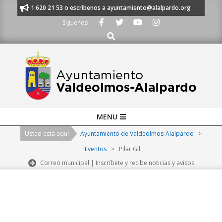
Skip
nos al 91 620 21 53 o escríbenos a ayuntamiento@alalpardo.org
TE ES
to
Síguenos
content
Buscar
Primary
MENU
Navigation
Usted está aquí
Ayuntamiento de Valdeolmos-Alalpardo
>
Menu
Eventos
>
Pilar Gil
Correo municipal | Inscríbete y recibe noticias y avisos
2026-
08-
08