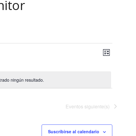
itor
N
N
Lista
a
a
Selecciona
v
la
v
e
fecha.
rado ningún resultado.
e
g
Aviso
a
g
c
a
i
Eventos
siguiente(s)
c
ó
n
i
d
Suscribirse al calendario
ó