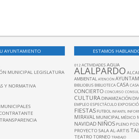
U AYUNTAMIENTO
ESTAMOS HABLAND
AGUA
ACTIVIDADES
012
ALALPARDO
ÓN MUNICIPAL LEGISLATURA
ALCA
AYUNTAM
AMBIENTAL
ATENCIÓN
CASA
BIBLIOBUS
S Y NORMATIVA
BIBLIOTECA
CASA
CONCIERTO
CONCURSO
CONSUL
CULTURA
DINAMIZACIÓN
DI
EXPOSICI
EMPLEO
ESPECTÁCULO
 MUNICIPALES
FIESTAS
FUTBOL
INFANTIL
INFOR
 CONTRATANTE
MIRAVAL
MUNICIPAL
MÉDICO
 TRANSPARENCIA
NIÑOS
NAVIDAD
PLENO
POZ
TA
PROYECTO
SALA AL-ARTIS
TEATRO
TORNEO
TRABAJO