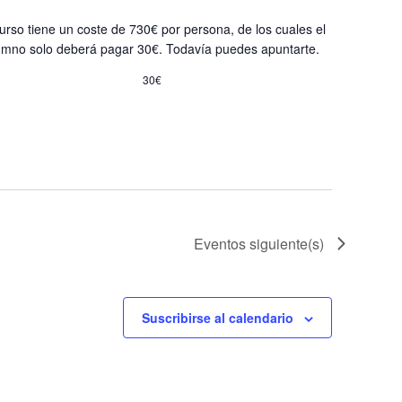
e
n
v
curso tiene un coste de 730€ por persona, de los cuales el
i
d
umno solo deberá pagar 30€. Todavía puedes apuntarte.
s
e
30€
t
v
a
i
s
d
s
e
t
E
a
v
Eventos
siguiente(s)
e
s
n
t
Suscribirse al calendario
o