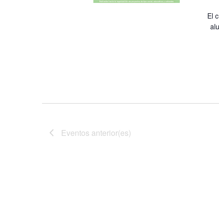
El 
al
Eventos
anterior(es)