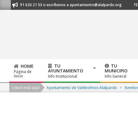
Skip
anos al 91 620 21 53 o escríbenos a ayuntamiento@alalpardo.org
TE E
to
content
TU
TU
HOME
AYUNTAMIENTO
MUNICIPIO
Página de
Primary
inicio
Info Institucional
Info General
Navigation
Usted está aquí
Ayuntamiento de Valdeolmos-Alalpardo
>
Evento
Menu
2026-
08-
10