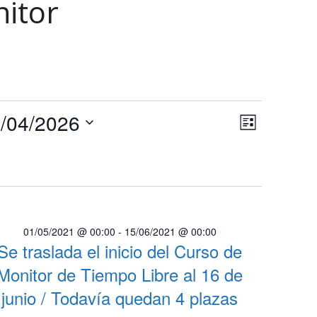
itor
N
N
/04/2026
Lista
a
a
Selecciona
v
la
v
e
fecha.
e
g
a
g
c
01/05/2021 @ 00:00
-
15/06/2021 @ 00:00
a
i
Se traslada el inicio del Curso de
c
ó
Monitor de Tiempo Libre al 16 de
n
i
junio / Todavía quedan 4 plazas
d
ó