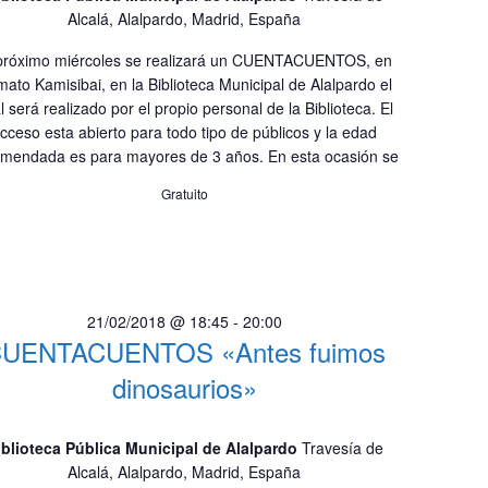
e
Alcalá, Alalpardo, Madrid, España
n
v
i
d
próximo miércoles se realizará un CUENTACUENTOS, en
mato Kamisibai, en la Biblioteca Municipal de Alalpardo el
s
e
l será realizado por el propio personal de la Biblioteca. El
t
cceso esta abierto para todo tipo de públicos y la edad
v
a
mendada es para mayores de 3 años. En esta ocasión se
i
s
Gratuito
d
s
e
t
E
a
v
e
s
21/02/2018 @ 18:45
-
20:00
n
UENTACUENTOS «Antes fuimos
t
dinosaurios»
o
iblioteca Pública Municipal de Alalpardo
Travesía de
Alcalá, Alalpardo, Madrid, España