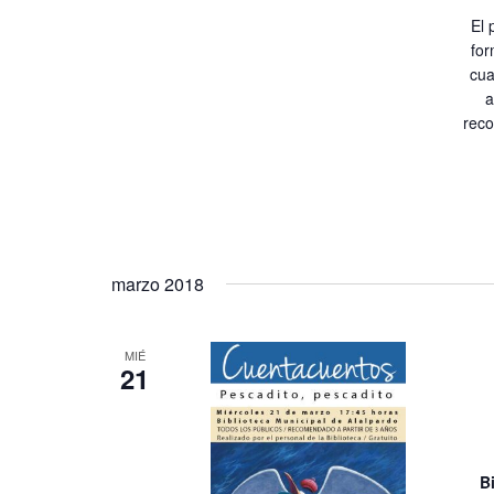
El 
for
cua
a
reco
marzo 2018
MIÉ
21
B