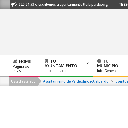
Skip
l 91 620 21 53 o escríbenos a ayuntamiento@alalpardo.org
TE ESCUCHA
to
content
TU
TU
HOME
AYUNTAMIENTO
MUNICIPIO
Página de
Primary
inicio
Info Institucional
Info General
Navigation
Usted está aquí
Ayuntamiento de Valdeolmos-Alalpardo
>
Evento
Menu
2026-
08-
07