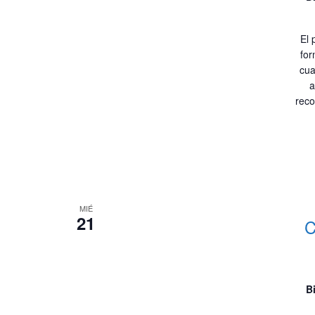
El 
for
cua
a
reco
MIÉ
21
C
B