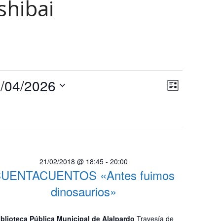
shibai
N
N
/04/2026
Lista
a
a
Selecciona
v
la
v
e
fecha.
e
g
a
g
c
21/02/2018 @ 18:45
-
20:00
a
i
UENTACUENTOS «Antes fuimos
c
ó
dinosaurios»
n
i
d
ó
iblioteca Pública Municipal de Alalpardo
Travesía de