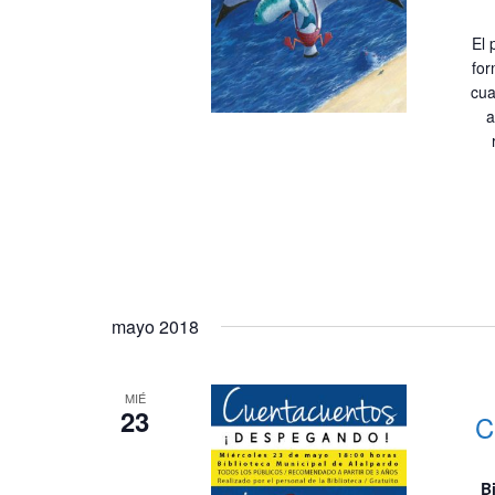
El 
for
cua
a
mayo 2018
MIÉ
23
C
B