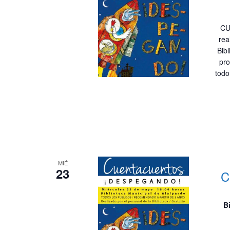
CU
rea
Bibl
pro
todo
MIÉ
23
C
B