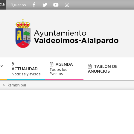
MOS - Llámanos al 91 620 21 53 o escríbenos a ayuntamiento@alalpardo.org
Síguenos
AGENDA
TABLÓN DE
ACTUALIDAD
Todos los
ANUNCIOS
Eventos
Noticias y avisos
s
>
kamishibai