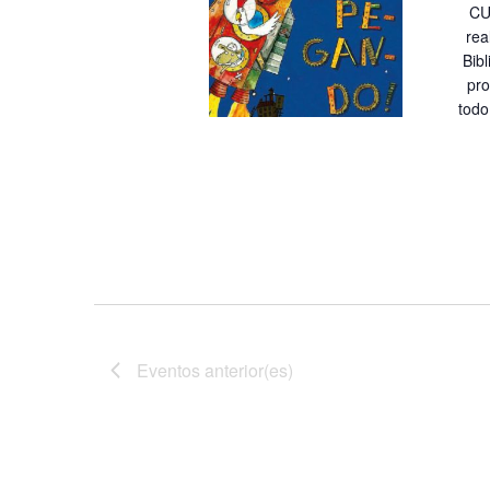
CU
rea
Bibl
pro
todo
Eventos
anterior(es)