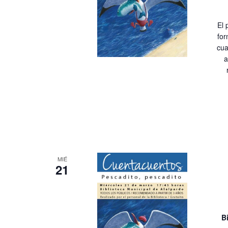
El 
for
cua
a
MIÉ
21
B