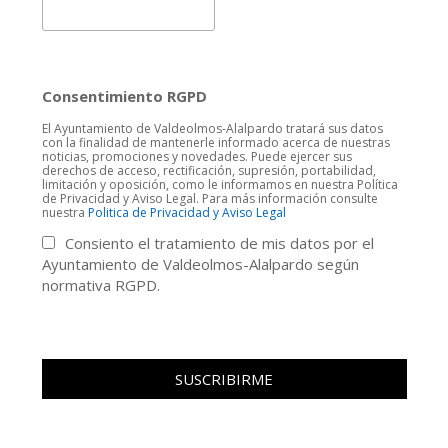
Consentimiento RGPD
El Ayuntamiento de Valdeolmos-Alalpardo tratará sus datos
con la finalidad de mantenerle informado acerca de nuestras
noticias, promociones y novedades. Puede ejercer sus
derechos de acceso, rectificación, supresión, portabilidad,
limitación y oposición, como le informamos en nuestra Política
de Privacidad y Aviso Legal. Para más información consulte
nuestra
Politica de Privacidad y Aviso Legal
Consiento el tratamiento de mis datos por el
Ayuntamiento de Valdeolmos-Alalpardo según
normativa RGPD.