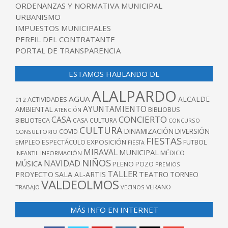
ORDENANZAS Y NORMATIVA MUNICIPAL
URBANISMO
IMPUESTOS MUNICIPALES
PERFIL DEL CONTRATANTE
PORTAL DE TRANSPARENCIA
ESTAMOS HABLANDO DE
ALALPARDO
AGUA
ALCALDE
ACTIVIDADES
012
AYUNTAMIENTO
AMBIENTAL
BIBLIOBUS
ATENCIÓN
CONCIERTO
CASA
BIBLIOTECA
CASA CULTURA
CONCURSO
CULTURA
DINAMIZACIÓN
DIVERSIÓN
COVID
CONSULTORIO
FIESTAS
EXPOSICIÓN
FUTBOL
EMPLEO
ESPECTÁCULO
FIESTA
MIRAVAL
MUNICIPAL
MÉDICO
INFANTIL
INFORMACIÓN
NIÑOS
NAVIDAD
MÚSICA
PLENO
POZO
PREMIOS
TALLER
TEATRO
PROYECTO
SALA AL-ARTIS
TORNEO
VALDEOLMOS
VERANO
TRABAJO
VECINOS
MÁS INFO EN INTERNET