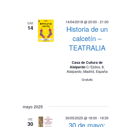
i
d
s
e
t
v
14/04/2018 @ 20:00
-
21:00
SÁB
a
Historia de un
14
i
s
calcetín –
d
s
TEATRALIA
e
t
E
a
v
Casa de Cultura de
Alalpardo
C/ Ejidos, 8,
e
s
Alalpardo, Madrid, España
n
Gratuito
t
o
mayo 2025
30/05/2025 @ 18:00
-
19:30
VIE
30 de mayo:
30