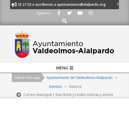
Skip
al 91 620 21 53 o escríbenos a ayuntamiento@alalpardo.org
TE ESCUCH
to
Síguenos
content
Buscar
Primary
MENU
Navigation
Usted está aquí
Ayuntamiento de Valdeolmos-Alalpardo
>
Menu
Eventos
>
historia
Correo municipal | Inscríbete y recibe noticias y avisos
2026-
08-
07