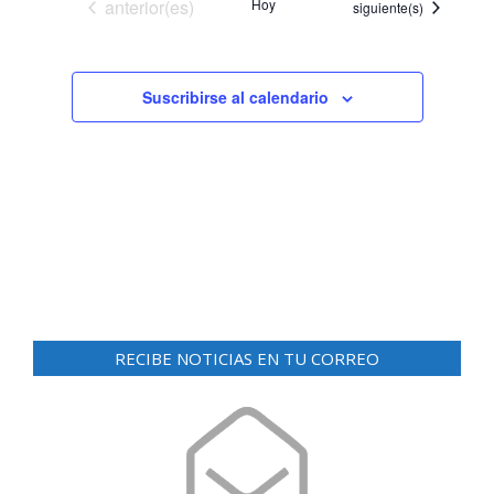
Eventos
anterior(es)
Hoy
Eventos
siguiente(s)
Suscribirse al calendario
RECIBE NOTICIAS EN TU CORREO