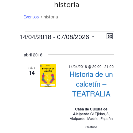
historia
Eventos
historia
Eventos
N
N
14/04/2018
 - 
07/08/2026
Lista
a
Selecciona
a
v
la
abril 2018
v
fecha.
e
e
g
14/04/2018 @ 20:00
-
21:00
SÁB
Historia de un
14
a
g
c
calcetín –
a
i
TEATRALIA
c
ó
n
i
Casa de Cultura de
d
Alalpardo
C/ Ejidos, 8,
ó
Alalpardo, Madrid, España
e
n
v
Gratuito