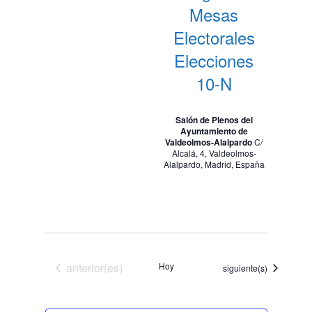
Mesas
Electorales
Elecciones
10-N
Salón de Plenos del
Ayuntamiento de
Valdeolmos-Alalpardo
C/
Alcalá, 4, Valdeolmos-
Alalpardo, Madrid, España
Eventos
anterior(es)
Hoy
Eventos
siguiente(s)