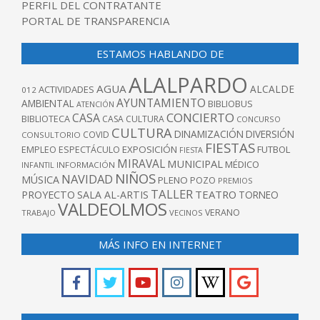
PERFIL DEL CONTRATANTE
PORTAL DE TRANSPARENCIA
ESTAMOS HABLANDO DE
ALALPARDO
AGUA
ALCALDE
ACTIVIDADES
012
AYUNTAMIENTO
AMBIENTAL
BIBLIOBUS
ATENCIÓN
CONCIERTO
CASA
BIBLIOTECA
CASA CULTURA
CONCURSO
CULTURA
DINAMIZACIÓN
DIVERSIÓN
COVID
CONSULTORIO
FIESTAS
EXPOSICIÓN
FUTBOL
EMPLEO
ESPECTÁCULO
FIESTA
MIRAVAL
MUNICIPAL
MÉDICO
INFANTIL
INFORMACIÓN
NIÑOS
NAVIDAD
MÚSICA
PLENO
POZO
PREMIOS
TALLER
TEATRO
PROYECTO
SALA AL-ARTIS
TORNEO
VALDEOLMOS
VERANO
TRABAJO
VECINOS
MÁS INFO EN INTERNET