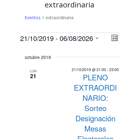
extraordinaria
Eventos
extraordinaria
Eventos
N
N
21/10/2019
 - 
06/08/2026
Lista
a
Selecciona
a
v
la
octubre 2019
v
fecha.
e
e
g
21/10/2019 @ 21:00
-
23:00
LUN
PLENO
21
a
g
c
EXTRAORDI
a
i
NARIO:
c
ó
Sorteo
n
i
Designación
d
ó
e
Mesas
n
v
Electorales