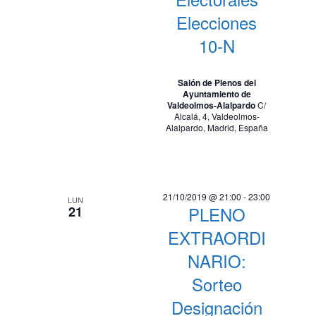
i
d
Elecciones
s
e
10-N
t
v
a
i
s
Salón de Plenos del
Ayuntamiento de
d
s
Valdeolmos-Alalpardo
C/
e
Alcalá, 4, Valdeolmos-
t
Alalpardo, Madrid, España
E
a
v
e
s
n
21/10/2019 @ 21:00
-
23:00
LUN
t
PLENO
21
o
EXTRAORDI
NARIO:
Sorteo
Designación