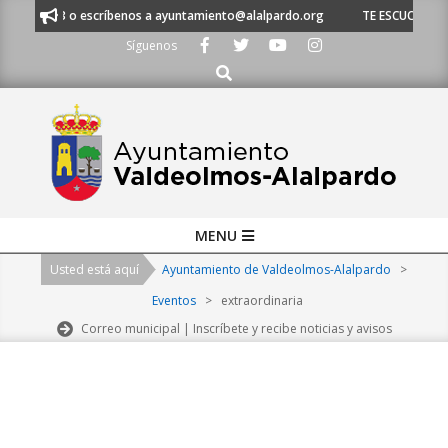
Skip
620 21 53 o escríbenos a ayuntamiento@alalpardo.org
TE ESCUCHAMOS -
to
Síguenos
content
Buscar
Primary
MENU
Navigation
Usted está aquí
Ayuntamiento de Valdeolmos-Alalpardo
>
Menu
Eventos
>
extraordinaria
Correo municipal | Inscríbete y recibe noticias y avisos
2026-
08-
06