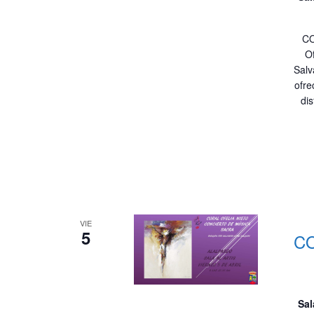
CO
Of
Salv
ofre
dis
VIE
5
CO
Sal