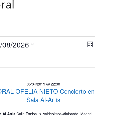
ral
N
N
/08/2026
Lista
a
a
Selecciona
v
la
v
e
fecha.
e
g
a
g
c
05/04/2019 @ 22:30
a
i
RAL OFELIA NIETO Concierto en
c
ó
Sala Al-Artis
n
i
d
ó
a Al Artis
Calle Egidos, 8, Valdeolmos-Alalpardo, Madrid,