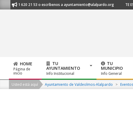
Skip
s al 91 620 21 53 o escríbenos a ayuntamiento@alalpardo.org
TE ESCUC
to
content
TU
TU
HOME
AYUNTAMIENTO
MUNICIPIO
Página de
Primary
inicio
Info Institucional
Info General
Navigation
Usted está aquí
Ayuntamiento de Valdeolmos-Alalpardo
>
Evento
Menu
2026-
08-
07