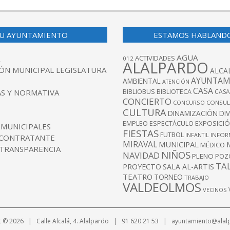
U AYUNTAMIENTO
ESTAMOS HABLAND
AGUA
ACTIVIDADES
012
ALALPARDO
ÓN MUNICIPAL LEGISLATURA
ALCA
AYUNTAM
AMBIENTAL
ATENCIÓN
CASA
BIBLIOBUS
S Y NORMATIVA
BIBLIOTECA
CASA
CONCIERTO
CONCURSO
CONSUL
CULTURA
DINAMIZACIÓN
DI
EXPOSICI
EMPLEO
ESPECTÁCULO
 MUNICIPALES
FIESTAS
FUTBOL
INFANTIL
INFOR
 CONTRATANTE
MIRAVAL
MUNICIPAL
MÉDICO
 TRANSPARENCIA
NIÑOS
NAVIDAD
PLENO
POZ
TA
PROYECTO
SALA AL-ARTIS
TEATRO
TORNEO
TRABAJO
VALDEOLMOS
VECINOS
t © 2026 | Calle Alcalá, 4. Alalpardo | 91 620 21 53 | ayuntamiento@alal