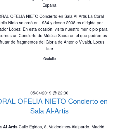
e
España
n
v
i
d
RAL OFELIA NIETO Concierto en Sala Al-Artis La Coral
elia Nieto se creó en 1984 y desde 2008 es dirigida por
s
e
ador López. En esta ocasión, visita nuestro municipio para
t
cernos un Concierto de Música Sacra en el que podremos
v
a
frutar de fragmentos del Gloria de Antonio Vivaldi, Locus
i
s
Iste
d
s
Gratuito
e
t
E
a
v
e
s
n
05/04/2019 @ 22:30
RAL OFELIA NIETO Concierto en
t
o
Sala Al-Artis
a Al Artis
Calle Egidos, 8, Valdeolmos-Alalpardo, Madrid,