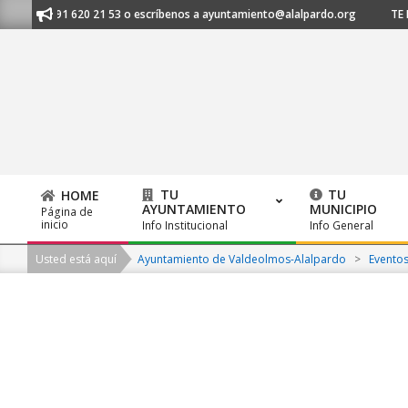
Skip
nos al 91 620 21 53 o escríbenos a ayuntamiento@alalpardo.org
TE ES
to
content
TU
TU
HOME
AYUNTAMIENTO
MUNICIPIO
Página de
Primary
inicio
Info Institucional
Info General
Navigation
Usted está aquí
Ayuntamiento de Valdeolmos-Alalpardo
>
Evento
Menu
2026-
08-
07