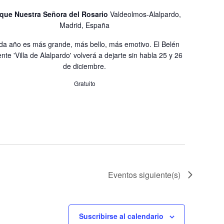
e
n
v
que Nuestra Señora del Rosario
Valdeolmos-Alalpardo,
Madrid, España
i
d
s
e
a año es más grande, más bello, más emotivo. El Belén
t
ente 'Villa de Alalpardo' volverá a dejarte sin habla 25 y 26
v
a
de diciembre.
i
s
Gratuito
d
s
e
t
E
a
v
e
s
n
t
Eventos
siguiente(s)
o
Suscribirse al calendario