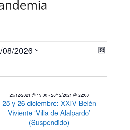
pandemia
N
N
/08/2026
Lista
a
a
Selecciona
v
la
v
e
fecha.
e
g
a
g
c
25/12/2021 @ 19:00
-
26/12/2021 @ 22:00
a
i
25 y 26 diciembre: XXIV Belén
c
ó
Viviente ‘Villa de Alalpardo’
n
i
(Suspendido)
d
ó