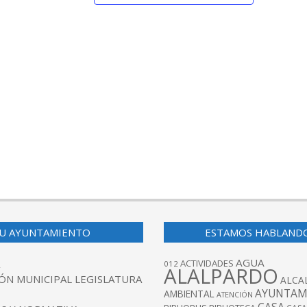
U AYUNTAMIENTO
ESTAMOS HABLAND
AGUA
ACTIVIDADES
012
ALALPARDO
ÓN MUNICIPAL LEGISLATURA
ALCA
AYUNTAM
AMBIENTAL
ATENCIÓN