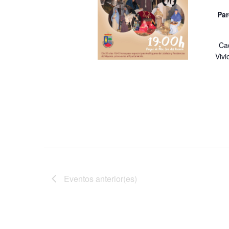
Par
Cad
Vivi
Eventos
anterior(es)