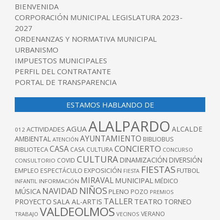
BIENVENIDA
CORPORACIÓN MUNICIPAL LEGISLATURA 2023-
2027
ORDENANZAS Y NORMATIVA MUNICIPAL
URBANISMO
IMPUESTOS MUNICIPALES
PERFIL DEL CONTRATANTE
PORTAL DE TRANSPARENCIA
ESTAMOS HABLANDO DE
ALALPARDO
AGUA
ALCALDE
ACTIVIDADES
012
AYUNTAMIENTO
AMBIENTAL
BIBLIOBUS
ATENCIÓN
CONCIERTO
CASA
BIBLIOTECA
CASA CULTURA
CONCURSO
CULTURA
DINAMIZACIÓN
DIVERSIÓN
COVID
CONSULTORIO
FIESTAS
EXPOSICIÓN
FUTBOL
EMPLEO
ESPECTÁCULO
FIESTA
MIRAVAL
MUNICIPAL
MÉDICO
INFANTIL
INFORMACIÓN
NIÑOS
NAVIDAD
MÚSICA
PLENO
POZO
PREMIOS
TALLER
TEATRO
PROYECTO
SALA AL-ARTIS
TORNEO
VALDEOLMOS
VERANO
TRABAJO
VECINOS