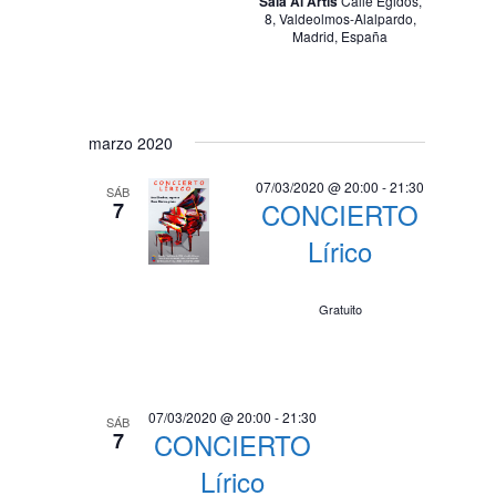
Sala Al Artis
Calle Egidos,
i
d
8, Valdeolmos-Alalpardo,
s
Madrid, España
e
t
v
a
i
s
marzo 2020
d
s
e
07/03/2020 @ 20:00
-
21:30
SÁB
t
CONCIERTO
7
E
a
v
Lírico
e
s
n
Gratuito
t
o
07/03/2020 @ 20:00
-
21:30
SÁB
CONCIERTO
7
Lírico