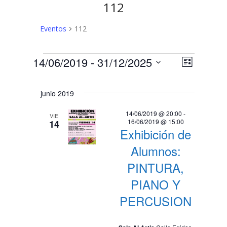
112
Eventos
112
Eventos
N
N
14/06/2019
 - 
31/12/2025
Lista
a
Selecciona
a
v
la
junio 2019
v
fecha.
e
e
g
14/06/2019 @ 20:00
-
VIE
16/06/2019 @ 15:00
14
a
g
Exhibición de
c
a
Alumnos:
i
c
PINTURA,
ó
n
i
PIANO Y
d
ó
PERCUSION
e
n
v