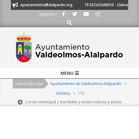
Skip
íbenos a ayuntamiento@alalpardo.org
TE ESCUCHAMOS - Llámanos al 91 
to
Síguenos
content
Buscar
Primary
MENU
Navigation
Usted está aquí
Ayuntamiento de Valdeolmos-Alalpardo
>
Menu
Eventos
>
112
Correo municipal | Inscríbete y recibe noticias y avisos
2026-
08-
06