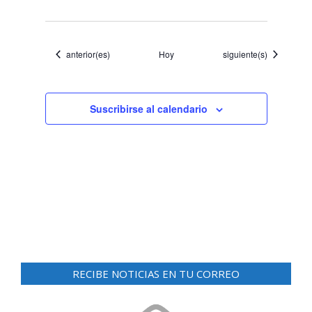
Eventos
Eventos
anterior(es)
Hoy
siguiente(s)
Suscribirse al calendario
RECIBE NOTICIAS EN TU CORREO